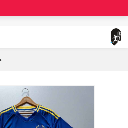
صفحه اصلی
لباس اول بوکاجونیورز ( ورژن هوادار - 2024/2025) همراه با شورت ورزشی
ه