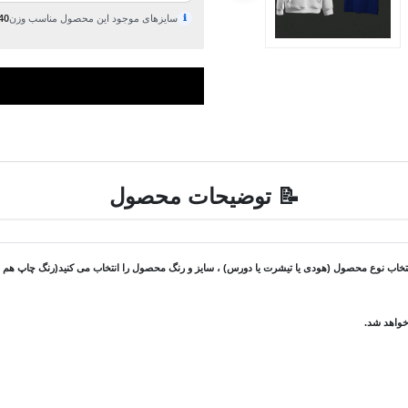
ℹ
سایزهای موجود این محصول مناسب وزن
40 تا 120 کیلوگ
📝 توضیحات محصول
 نوع محصول (هودی یا تیشرت یا دورس) ، سایز و رنگ محصول را انتخاب می کنید(رنگ چاپ هم در ص