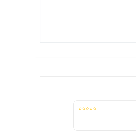
⭐⭐⭐⭐⭐