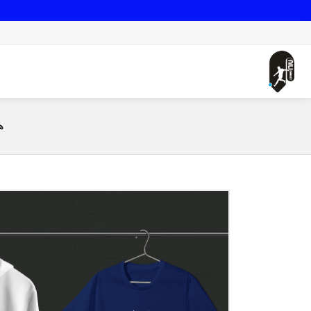
صفحه اصلی
هواداری استقلال طرح 2 (تیشرت ، هودی ، دورس)(رنگبندی)
ه