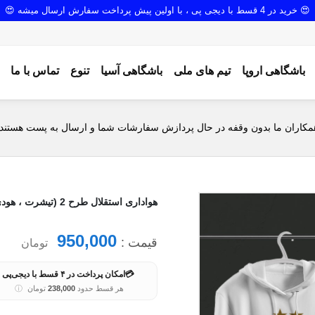
😍 خرید در 4 قسط با دیجی پی ، با اولین پیش پرداخت سفارش ارسال میشه 😍
باشگاهی اروپا
تیم های ملی
باشگاهی آسیا
تنوع
تماس با ما
مکاران ما بدون وقفه در حال پردازش سفارشات شما و ارسال به پست هستند.
هواداری استقلال طرح 2 (تیشرت ، هودی ، دورس)(رنگبندی)
950,000
قیمت :
تومان
💳
امکان پرداخت در ۴ قسط با دیجی‌پی
هر قسط حدود
238,000
تومان
ⓘ