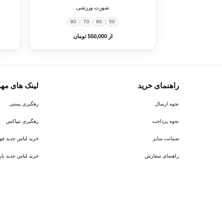
شورت ورزشی
80
70
60
50
از 550,000 تومان
راهنمای خرید
لینک های مه
نحوه ارسال
رهگیری پستی
نحوه پرداخت
رهگیری تیپاکس
ضمانت سایز
خرید لباس جدید فوتبال ر
راهنمای سفارش
خرید لباس جدید بارسلونا 6
پیام در روبیکا
پشتیبانی روبیکا‌