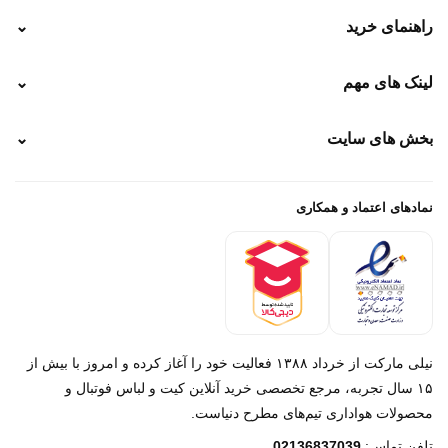
راهنمای خرید
⌄
نحوه ارسال
لینک های مهم
⌄
نحوه پرداخت
ضمانت سایز
رهگیری پستی
بخش های سایت
⌄
رهگیری تیپاکس
راهنمای سفارش
پیگیری سفارش
خرید لباس جدید فوتبال رئال مادرید 2025/2026
پرداخت باز
خرید لباس جدید بارسلونا 2025/2026
نمادهای اعتماد و همکاری
درباره ما
تماس با ما
نیلی مارکت از خرداد ۱۳۸۸ فعالیت خود را آغاز کرده و امروز با بیش از
۱۵ سال تجربه، مرجع تخصصی خرید آنلاین کیت و لباس فوتبال و
محصولات هواداری تیم‌های مطرح دنیاست.
پیام در روبیکا
تلفن تماس:
02136837039