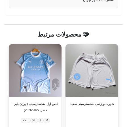
سفارشات شهر تهران.
🧩 محصولات مرتبط
شورت ورزشی منچسترسیتی سفید
لباس اول منچسترسیتی ( ورژن پلیر -
فصل 2026/2027)
XXL
XL
L
M