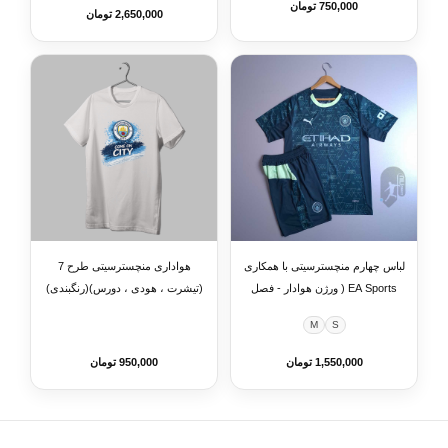
750,000 تومان
2,650,000 تومان
لباس چهارم منچسترسیتی با همکاری
هواداری منچسترسیتی طرح 7
EA Sports ( ورژن هوادار - فصل
(تیشرت ، هودی ، دورس)(رنگبندی)
2025/2026) به همراه شورت
M
S
ورزشی
1,550,000 تومان
950,000 تومان