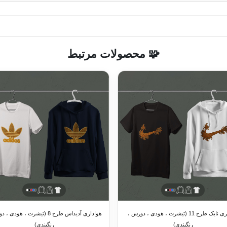
🧩 محصولات مرتبط
هواداری نایک طرح 11 (تیشرت ، هودی ، دورس ،
هواداری آدیداس طرح 8 (تیشرت ، هودی
رنگبندی)
رنگبندی)