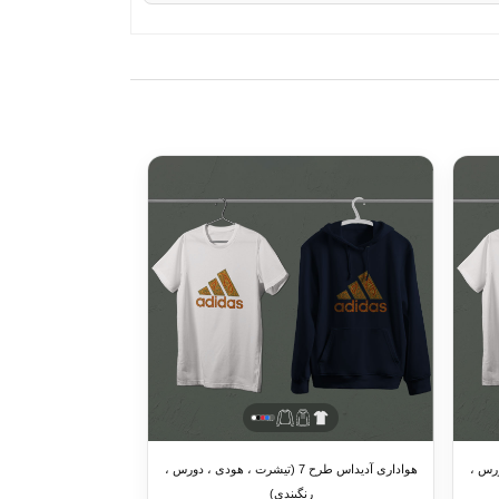
 ، دورس ،
هواداری آدیداس طرح 7 (تیشرت ، هودی ، دورس ،
رنگبندی)