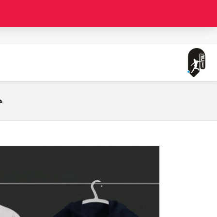
صفحه اصلی
هواداری آندر آرمور طرح 3 (تیشرت ، هودی ، دورس ، رنگبندی)
ه