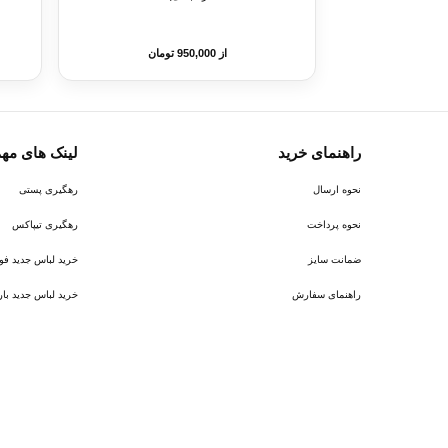
از 950,000 تومان
راهنمای خرید
لینک های مه
نحوه ارسال
رهگیری پستی
نحوه پرداخت
رهگیری تیپاکس
ضمانت سایز
خرید لباس جدید فوتبال ر
راهنمای سفارش
خرید لباس جدید بارسلونا 6
پیام در روبیکا
پشتیبانی روبیکا‌