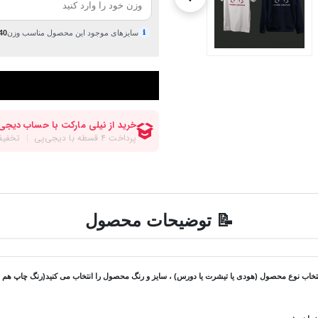
ℹ
سایزهای موجود این محصول مناسب وزن
40 تا 120 کیلوگ
📝 توضیحات محصول
 نوع محصول (هودی یا تیشرت یا دورس) ، سایز و رنگ محصول را انتخاب می کنید(رنگ چاپ هم در ص