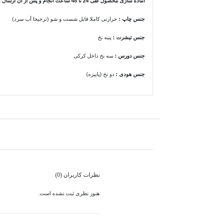
آماده سازی محصول طی 24 تا 48 ساعت انجام و پس از آن ارسال خواهد شد.
جنس چاپ :
حرارتی کاملا قابل شست و شو (ترجیحا آب سرد)
جنس تیشرت
:
پنبه نخ
جنس دورس :
سه نخ داخل کرکی
جنس هودی
:
دو نخ (پاییزه)
نظرات کاربران (0)
هنوز نظری ثبت نشده است.