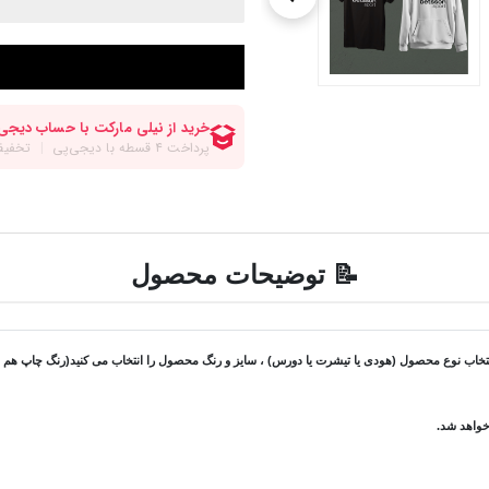
📝 توضیحات محصول
 نوع محصول (هودی یا تیشرت یا دورس) ، سایز و رنگ محصول را انتخاب می کنید(رنگ چاپ هم در ص