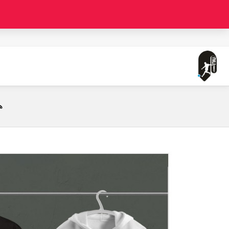
صفحه اصلی
هواداری اینترمیلان طرح 7 (تیشرت ، هودی ، دورس)(رنگبندی)
ه