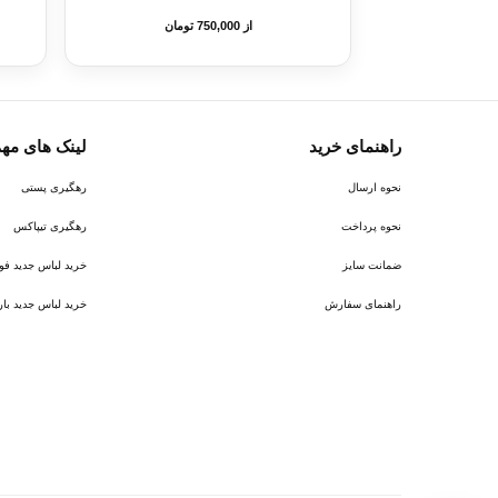
از 750,000 تومان
راهنمای خرید
لینک های مه
نحوه ارسال
رهگیری پستی
نحوه پرداخت
رهگیری تیپاکس
ضمانت سایز
خرید لباس جدید فوتبال ر
راهنمای سفارش
خرید لباس جدید بارسلونا 6
پیام در روبیکا
پشتیبانی روبیکا‌
پیام در بله