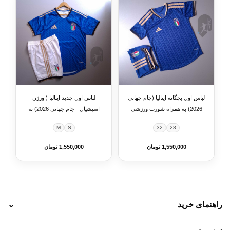
لباس اول بچگانه ایتالیا (جام جهانی
لباس اول جدید ایتالیا ( ورژن
2026) به همراه شورت ورزشی
اسپشیال - جام جهانی 2026) به
همراه شورت ورزشی
M
S
32
28
1,550,000 تومان
1,550,000 تومان
راهنمای خرید
⌄
نحوه ارسال