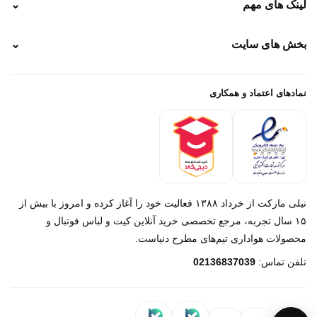
لینک های مهم
⌄
نحوه پرداخت
ضمانت سایز
رهگیری پستی
بخش های سایت
⌄
رهگیری تیپاکس
راهنمای سفارش
پیگیری سفارش
خرید لباس جدید فوتبال رئال مادرید 2025/2026
پرداخت باز
خرید لباس جدید بارسلونا 2025/2026
نمادهای اعتماد و همکاری
درباره ما
تماس با ما
نیلی مارکت از خرداد ۱۳۸۸ فعالیت خود را آغاز کرده و امروز با بیش از
۱۵ سال تجربه، مرجع تخصصی خرید آنلاین کیت و لباس فوتبال و
محصولات هواداری تیم‌های مطرح دنیاست.
پیام در روبیکا
تلفن تماس:
02136837039
پشتیبانی روبیکا‌
پیام در بله
پشتیبانی بله