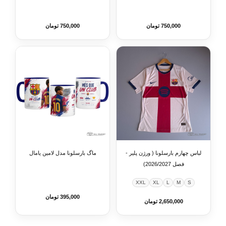
750,000 تومان
750,000 تومان
لباس چهارم بارسلونا ( ورژن پلیر -
ماگ بارسلونا مدل لامین یامال
فصل 2026/2027)
XXL
XL
L
M
S
395,000 تومان
2,650,000 تومان