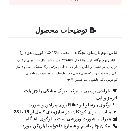
📝 توضیحات محصول
لباس دوم بارسلونا بچگانه – فصل 2024/25 (ورژن هوادار)
با
لباس دوم بچگانه بارسلونا فصل 2024/25
، فرزند شما مثل ستاره‌های نوکمپ
در زمین بدرخشه! این لباس با طراحی جذاب و ترکیب رنگ مشکی، آبی و قرمز
یکی از متفاوت‌ترین کیت‌های فصل جدید بارساست. مخصوص هوادارای
کوچولویی که عاشق بارسا هستن 💙❤️
🖤 طراحی رسمی با ترکیب رنگ
مشکی با جزئیات
قرمز و آبی
👕 لوگوی
بارسلونا و Nike
روی پیراهن و شورت
👦 مناسب برای کودکان، در
سایزبندی کامل از 16 تا 28
🎽 همراه با
شورت ورزشی ست
با لوگوی باشگاه
🔢 امکان
چاپ اسم و شماره دلخواه
یا
بازیکن مورد