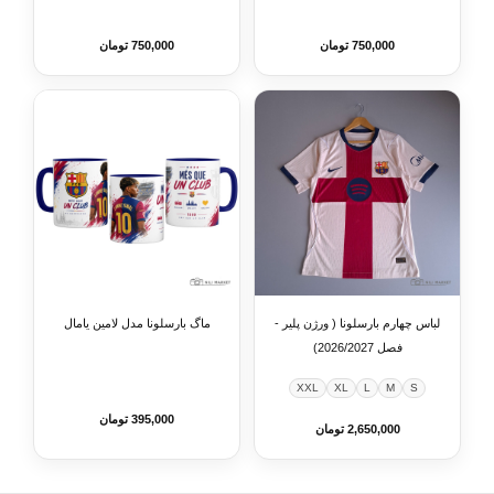
750,000 تومان
750,000 تومان
لباس چهارم بارسلونا ( ورژن پلیر -
ماگ بارسلونا مدل لامین یامال
فصل 2026/2027)
XXL
XL
L
M
S
395,000 تومان
2,650,000 تومان