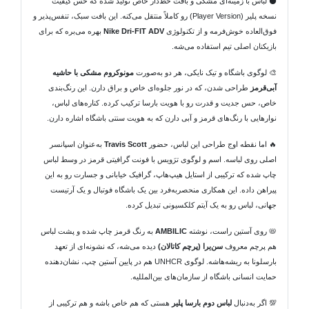
⚫ لباس با زمینه‌ای مشکی و بافت خط‌دار خاص تولید شده که حس کیفیت
نسخه پلیر (Player Version) رو کاملاً منتقل می‌کنه. این بافت سبک، تنفس‌پذیر و
فوق‌العاده خوش‌فرمه و از تکنولوژی
Nike Dri-FIT ADV
بهره می‌بره که برای
بازیکنان اصلی تیم استفاده می‌شه.
🎨 لوگوی باشگاه و تیک نایکی، هر دو به‌صورت
مونوکروم مشکی با حاشیه
آبی‌قرمز
طراحی شدن، که در نور جلوه‌ای خاص و براق دارن. این رنگ‌بندی
خاص، حس جدیت و قدرت رو با هویت بارسا ترکیب کرده. کناره‌های لباس،
نوارهایی با رنگ‌های قرمز و آبی دارن که به هویت سنتی باشگاه اشاره دارن.
🔥 اما نقطه اوج طراحی این لباس، حضور
Travis Scott
به‌عنوان اسپانسر
اصلی روی لباسه. اسم و لوگوی ترَویس با فونت گرافیتی قرمز در وسط لباس
چاپ شده که ترکیبی از استایل هیپ‌هاپ، گرافیک خیابانی و جسارت رو به این
پیراهن داده. این همکاری منحصر‌به‌فرد بین یک باشگاه فوتبال و یک آرتیست
جهانی، لباس رو به یک آیتم کلکسیونی تبدیل کرده.
📛 روی آستین راست، نوشته
AMBILIC
به رنگ قرمز چاپ شده و پشت لباس
هم پرچم معروف
سن‌یرا (پرچم کاتالان)
دیده می‌شه، که نشونه‌ای از تعهد
بارسلونا به ریشه‌هاشه. لوگوی UNHCR هم در پایین آستین چپ، نشان‌دهنده
حمایت انسانی باشگاه از سازمان‌های بین‌المللیه.
💯 اگر به‌دنبال
لباس دوم بارسا پلیر
هستی که هم خاص باشه و هم ترکیبی از