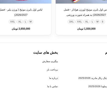
لباس اول بایرن مونیخ (ورژن هوادار - فصل
لباس اول بایرن مونیخ ( ورژن پلیر - فصل
2026/2027) به همراه شورت ورزشی
2026/2027)
XXL
XL
L
M
3XL
XXL
XL
L
M
S
1,550,000 تومان
2,650,000 تومان
م
بخش های سایت
پیگیری سفارش
پرداخت باز
ئال مادرید 2025/2026
درباره ما
2025/202
تماس با ما