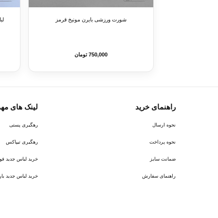
شورت ورزشی بایرن مونیخ قرمز
750,000 تومان
راهنمای خرید
لینک های مه
نحوه ارسال
رهگیری پستی
نحوه پرداخت
رهگیری تیپاکس
ضمانت سایز
خرید لباس جدید فوتبال ر
راهنمای سفارش
خرید لباس جدید بارسلونا 6