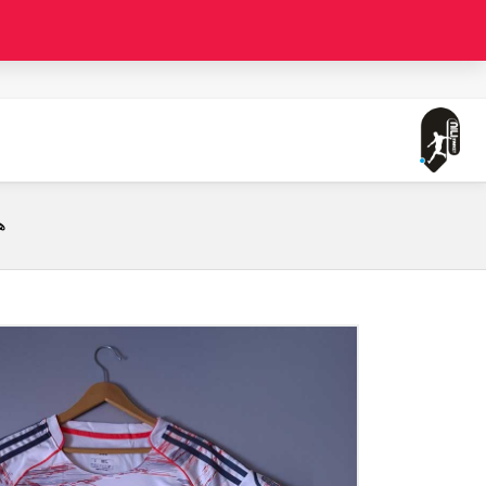
صفحه اصلی
لباس دوم بایرن مونیخ (ورژن هوادار - فصل 2025/2026) به همراه شورت ورزشی
ه