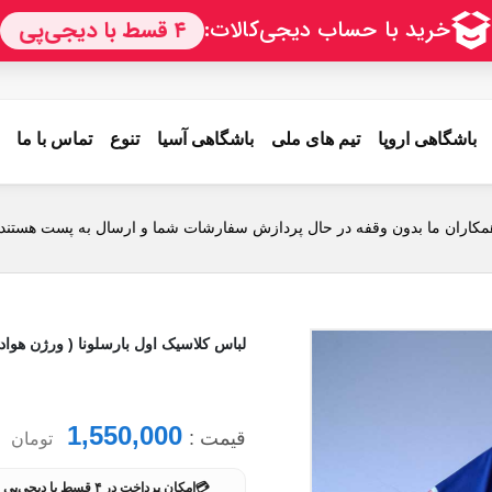
باشگاهی اروپا
تیم های ملی
باشگاهی آسیا
تنوع
تماس با ما
ارسال به سراسر ایران از طریق پست حتی روستاها
مکاران ما بدون وقفه در حال پردازش سفارشات شما و ارسال به پست هستند.
لباس کلاسیک اول بارسلونا ( ورژن هوادار - فصل 2019/2020) به ه
1,550,000
قیمت :
تومان
💳
امکان پرداخت در ۴ قسط با دیجی‌پی