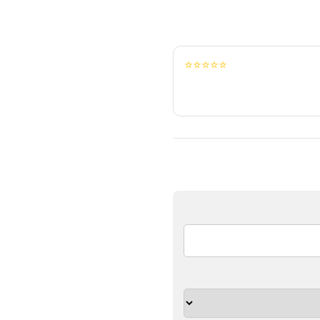
⭐⭐⭐⭐⭐