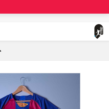
صفحه اصلی
لباس کلاسیک اول بارسلونا ( ورژن هوادار - فصل 2019/2020) به همراه شورت ورزشی
ه