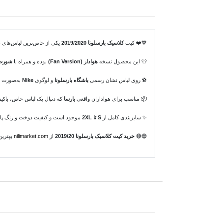
💙❤️ کیت
کلاسیک بارسلونا 2019/2020
یکی از خاص‌ترین لباس‌های تا
👕 این محصول نسخه
هوادار (Fan Version)
بوده و همراه با
شورت 
⚽ روی لباس نشان رسمی
باشگاه بارسلونا
و لوگوی
Nike
به‌صورت
📦 مناسب برای هواداران واقعی
بارسا
که دنبال یک لباس خاص، باکیف
✨ سایزبندی کامل از
S تا 2XL
موجود است و کیفیت دوخت و رنگ پارچه
🔵🔴
خرید کیت کلاسیک بارسلونا 2019/20
از
nilimarket.com
بهترین 