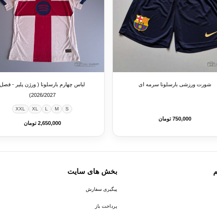
شورت ورزشی بارسلونا سرمه ای
لباس چهارم بارسلونا ( ورژن پلیر - فصل
2026/2027)
XXL
XL
L
M
S
750,000 تومان
2,650,000 تومان
م
بخش های سایت
پیگیری سفارش
پرداخت باز