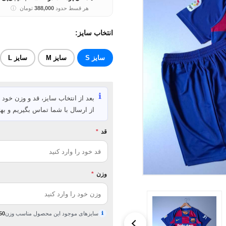
هر قسط حدود
388,000
تومان
ⓘ
انتخاب سایز:
سایز S
سایز M
سایز L
ℹ️
بعد از انتخاب سایز، قد و وزن خود ر
از ارسال با شما تماس بگیریم و بهت
قد
*
وزن
*
ℹ
سایزهای موجود این محصول مناسب وزن
50 تا 110 کیلوگ