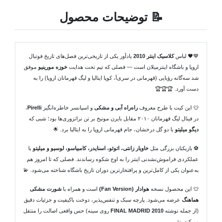
📝 توضیحات محصول
💙🖤 لباس
کلاسیک اینتر 2010
یادآور یکی از تاریخی‌ترین فصل‌های تاریخ فوتبال
اروپا و باشگاه اینترمیلان است — فصلی که تیم تحت هدایت
خوزه مورینیو
موفق
شد سه‌گانه رؤیایی (قهرمانی در سری‌آ، کوپا ایتالیا و لیگ قهرمانان اروپا) را به
دست آورد. 🏆🏆🏆
👕 این کیت با طرح معروف
راه‌راه آبی و مشکی
و اسپانسر خاطره‌انگیز
Pirelli
،
در فینال لیگ قهرمانان ۲۰۱۰ مقابل بایرن مونیخ بر تن نراتزوری‌ها بود؛ شبی که
دیگو میلیتو
با دو گل درخشان، جام قهرمانی اروپا را به ایتالیا برد. 🌟
⚽ بازیکنان بزرگی مثل
خاویار زانتی، اتوئو، اسنایدر، کامبیاسو، لوسیو و میلیتو
با
عملکردی فراموش‌نشدنی اینتر را به اوج شکوه رساندند. فصلی که تا امروز هم
به‌عنوان یکی از کامل‌ترین و پرافتخارترین دوران تاریخ باشگاه شناخته می‌شود. 💫
👕 این محصول نسخه
هوادار (Fan Version)
است و همراه با
شورت مشکی
هماهنگ
عرضه می‌شود. پارچه سبک و تنفس‌پذیر، دوخت باکیفیت و جزئیات دقیق
(از جمله نوشته
FINAL MADRID 2010
روی سینه) حس واقعی اصالت را منتقل
می‌کند. ✨