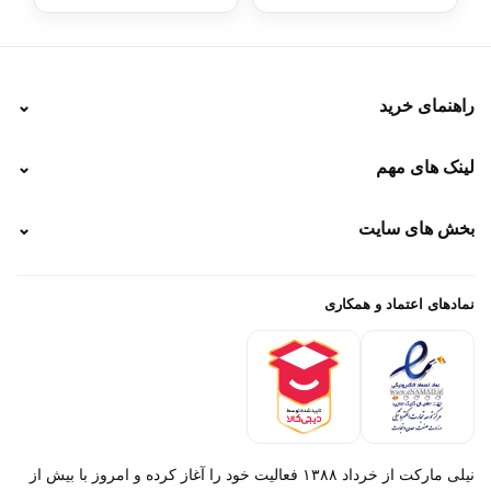
راهنمای خرید
⌄
نحوه ارسال
لینک های مهم
⌄
نحوه پرداخت
ضمانت سایز
رهگیری پستی
بخش های سایت
⌄
رهگیری تیپاکس
راهنمای سفارش
پیگیری سفارش
خرید لباس جدید فوتبال رئال مادرید 2025/2026
پرداخت باز
خرید لباس جدید بارسلونا 2025/2026
نمادهای اعتماد و همکاری
درباره ما
تماس با ما
نیلی مارکت از خرداد ۱۳۸۸ فعالیت خود را آغاز کرده و امروز با بیش از