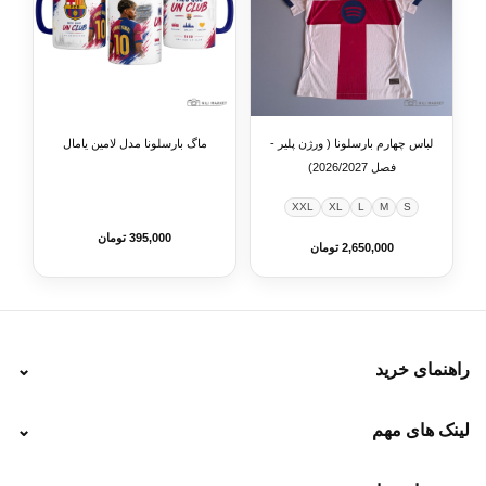
لباس چهارم بارسلونا ( ورژن پلیر -
ماگ بارسلونا مدل لامین یامال
فصل 2026/2027)
XXL
XL
L
M
S
395,000 تومان
2,650,000 تومان
راهنمای خرید
⌄
نحوه ارسال
لینک های مهم
⌄
نحوه پرداخت
ضمانت سایز
رهگیری پستی