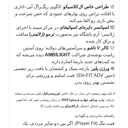
🎨
طراحی خاص ال‌کلاسیکو
: الگوی زیگ‌زاگ آبی‌–اناری
با افکت براش روی نوارهای عمودی که حس سرعت و
نبض بازی رو القا می‌کنه.
🟡
اسپانسر دایره‌ای اسپاتیفای
در مرکز سینه با اجرای
ژلاتینی؛ آرم باشگاه نیز به‌صورت
ترمو (ژلاتینی)
سافت
و براق کار شده.
👕
کالر V تاشو
و سرآستین‌های دولایه؛ روی آستین
راست نوشته‌ی شراکت
AMBILIGHT
دیده می‌شه که
به کیت‌های جدید بارسا اشاره داره.
⚙️
ورژن پلیر
: پارچه سبک و کشسان با بافت ریز تنفسی
(حس Dri-FIT ADV)؛ فیت اسلیم و ورزشی برای
نشستن بهتر روی بدن.
ℹ️ نکته مهم: وضعیت این مدل در حال حاضر
غیررسمی/لیک
تلقی می‌شه و ممکنه
جزئیات نهاییِ
پیراهن چهارم بارسلونا 2026
در زمان رونمایی تغییر کنه. اما همین
حالا می‌تونی استایل احتمالی
ال‌کلاسیکو
رو داشته باشی! 😉
راهنمای سایزبندی و نگهداری
فیت تنگ (Player Fit): اگر بین دو سایز مرددی، یک