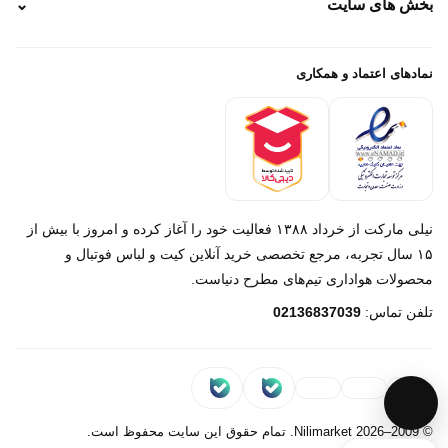
بخش های سایت
⌄
رهگیری تیپاکس
راهنمای سفارش
پیگیری سفارش
خرید لباس جدید فوتبال رئال مادرید 2025/2026
پرداخت باز
خرید لباس جدید بارسلونا 2025/2026
نمادهای اعتماد و همکاری
درباره ما
تماس با ما
نیلی مارکت از خرداد ۱۳۸۸ فعالیت خود را آغاز کرده و امروز با بیش از
۱۵ سال تجربه، مرجع تخصصی خرید آنلاین کیت و لباس فوتبال و
محصولات هواداری تیم‌های مطرح دنیاست.
پیام در روبیکا
تلفن تماس:
02136837039
پشتیبانی روبیکا‌
پیام در بله
پشتیبانی بله
© 2009–2026 Nilimarket. تمام حقوق این سایت محفوظ است.