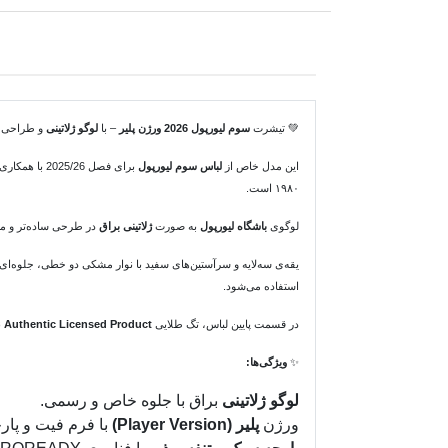
💚 تیشرت
سوم لیورپول 2026 ورژن پلیر
– با
لوگو ژلاتینی
و طراحی کلاسیک
این مدل خاص از
لباس سوم لیورپول
برای فصل 2025/26 با همکاری
۱۹۸۰ است.
لوگوی
باشگاه لیورپول
به صورت
ژلاتینی براق
در طرحی ساده‌تر و مینیمال چاپ شده و در کنار لوگ
یقه‌ی سه‌لایه و سرآستین‌های سفید با نوار مشکی دو خطی، جلوه‌ای خ
استفاده می‌شود.
در قسمت پایین لباس، تگ طلایی
Authentic Licensed Product
ن
✨
ویژگی‌ها:
لوگو ژلاتینی
براق با جلوه خاص و رسمی.
ورژن
پلیر (Player Version)
با فرم فیت و پار