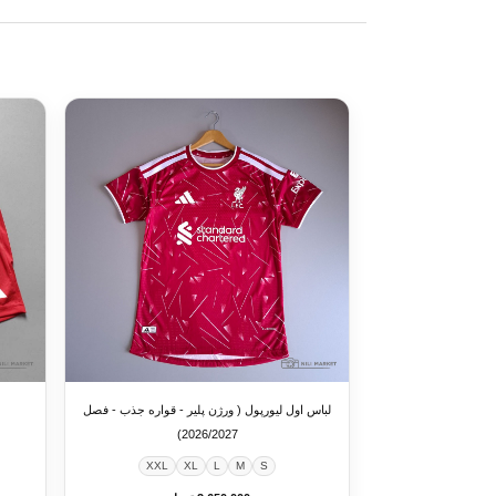
لباس اول لیورپول ( ورژن پلیر - قواره جذب - فصل
2026/2027)
XXL
XL
L
M
S