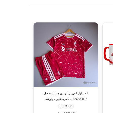
لباس اول لیورپول ( ورژن هوادار - فصل
2026/2027) به همراه شورت وزرشی
L
M
S