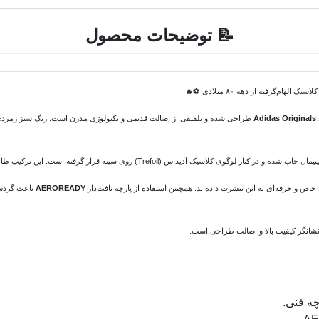
📝 توضیحات محصول
 الهام‌گرفته از دهه ۸۰ میلادی ⚽🔥
Adidas Originals
طراحی شده و تلفیقی از اصالت قدیمی و تکنولوژی مدرن است. رنگ سبز زمردی بد
وی کلاسیک آدیداس (Trefoil) روی سینه قرار گرفته است. این ترکیب ظاهری رترو اما کاملاً مدرن ایجاد کرده است.
اص و حرفه‌ای به این تیشرت داده‌اند. همچنین استفاده از پارچه بافت‌دار
AEROREADY
باعث گردش 
شانگر کیفیت بالا و اصالت طراحی است.
چه فنی.