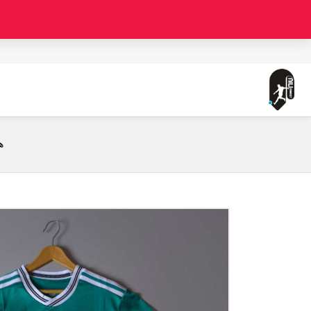
صفحه اصلی
لباس سوم لیورپول ( ورژن پلیر - قواره جذب - فصل 2025/2026)
ه