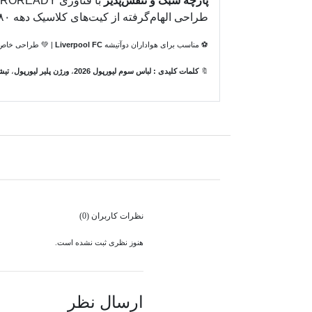
پارچه سبک و تنفس‌پذیر
با فناوری AEROREADY.
طراحی الهام‌گرفته از کیت‌های کلاسیک دهه ۸۰ میلادی.
⚽ مناسب برای هواداران دوآتیشه
Liverpool FC
| 💚 طراحی خاص و
🔖
کلمات کلیدی :
لباس سوم لیورپول 2026
،
ورژن پلیر لیورپول
،
تیش
نظرات کاربران (0)
هنوز نظری ثبت نشده است.
ارسال نظر