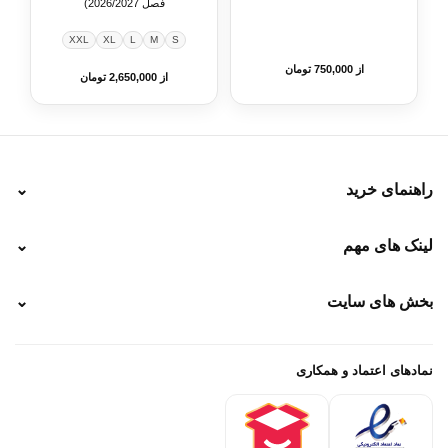
فصل 2026/2027)
XXL
XL
L
M
S
از 750,000 تومان
از 2,650,000 تومان
راهنمای خرید
⌄
نحوه ارسال
لینک های مهم
⌄
نحوه پرداخت
ضمانت سایز
رهگیری پستی
بخش های سایت
⌄
رهگیری تیپاکس
راهنمای سفارش
پیگیری سفارش
خرید لباس جدید فوتبال رئال مادرید 2025/2026
پرداخت باز
خرید لباس جدید بارسلونا 2025/2026
نمادهای اعتماد و همکاری
درباره ما
تماس با ما