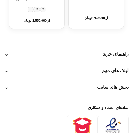
ورزشی
L
M
S
از 750,000 تومان
از 1,550,000 تومان
راهنمای خرید
⌄
نحوه ارسال
لینک های مهم
⌄
نحوه پرداخت
ضمانت سایز
رهگیری پستی
بخش های سایت
⌄
رهگیری تیپاکس
راهنمای سفارش
پیگیری سفارش
خرید لباس جدید فوتبال رئال مادرید 2025/2026
پرداخت باز
خرید لباس جدید بارسلونا 2025/2026
نمادهای اعتماد و همکاری
درباره ما
تماس با ما