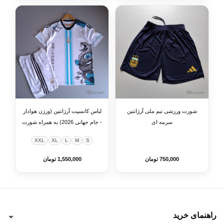
شورت ورزشی تیم ملی آرژانتین
لباس کانسپت آرژانتین (ورژن هوادار
سرمه ای
- جام جهانی 2026) به همراه شورت
ورزشی
XXL
XL
L
M
S
750,000 تومان
1,550,000 تومان
راهنمای خرید
⌄