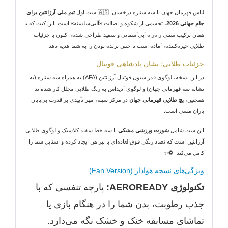
لباس قهرمان جهان با سه ستاره درخشان! 🇦🇷 ست اول
تیم ملی آرژانتین برای
جام جهانی 2026
، تجسمی از شکوه و اصالت «آلبی‌سلسته» است. این کیت که با
همان ترکیب سنتی راه‌راه آبی‌آسمانی و سفید طراحی شده، اکنون با جزئیات
طلایی خیره‌کننده، آماده است تا حس برنده بودن را به شما هدیه دهد.
جزئیات طلایی؛ نشان پادشاهی فوتبال
در این نسخه، لوگوی فدراسیون فوتبال آرژانتین (AFA) به همراه سه ستاره (به
نشانه سه قهرمانی جهان) و لوگوی آدیداس به رنگ طلایی مجلل کار شده‌اند.
همچنین،
پچ طلایی قهرمانی جهان
در مرکز سینه، مهر تأییدی بر قدرت بی‌پایان
یاران مسی است.
این ست شامل
شورت ورزشی مشکی
با سه خط سفید کلاسیک و لوگوی طلایی
آرژانتین است که تضاد رنگی فوق‌العاده‌ای با پیراهن ایجاد کرده و استایل شما را
کامل می‌کند. ⚽✨
ویژگی‌های نسخه هوادار (Fan Version)
تکنولوژی AEROREADY:
پارچه تنفسی که با
جذب رطوبت، بدن شما را در هنگام بازی یا
تماشای مسابقه خنک و خشک نگه می‌دارد.