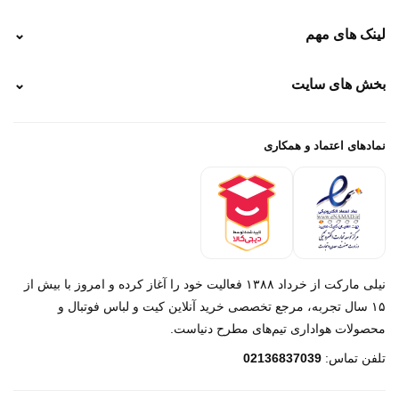
نحوه ارسال
لینک های مهم
⌄
نحوه پرداخت
ضمانت سایز
رهگیری پستی
بخش های سایت
⌄
رهگیری تیپاکس
راهنمای سفارش
پیگیری سفارش
خرید لباس جدید فوتبال رئال مادرید 2025/2026
پرداخت باز
خرید لباس جدید بارسلونا 2025/2026
نمادهای اعتماد و همکاری
درباره ما
تماس با ما
نیلی مارکت از خرداد ۱۳۸۸ فعالیت خود را آغاز کرده و امروز با بیش از
۱۵ سال تجربه، مرجع تخصصی خرید آنلاین کیت و لباس فوتبال و
محصولات هواداری تیم‌های مطرح دنیاست.
پیام در روبیکا
تلفن تماس:
02136837039
پشتیبانی روبیکا‌