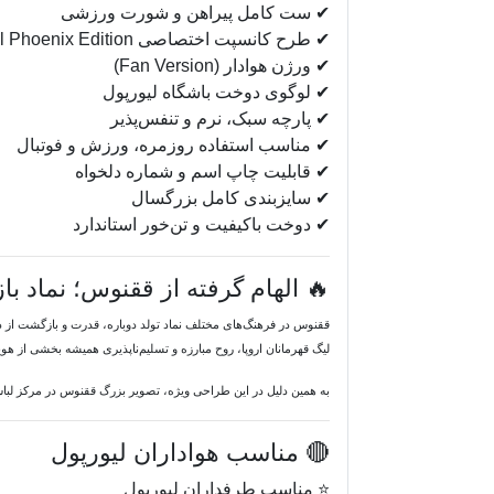
✔ ست کامل پیراهن و شورت ورزشی
✔ طرح کانسپت اختصاصی Liverpool Phoenix Edition
✔ ورژن هوادار (Fan Version)
✔ لوگوی دوخت باشگاه لیورپول
✔ پارچه سبک، نرم و تنفس‌پذیر
✔ مناسب استفاده روزمره، ورزش و فوتبال
✔ قابلیت چاپ اسم و شماره دلخواه
✔ سایزبندی کامل بزرگسال
✔ دوخت باکیفیت و تن‌خور استاندارد
🔥 الهام گرفته از ققنوس؛ نماد 
ققنوس در فرهنگ‌های مختلف نماد تولد دوباره، قدرت و بازگشت از
لیگ قهرمانان اروپا، روح مبارزه و تسلیم‌ناپذیری همیشه بخشی از ه
به همین دلیل در این طراحی ویژه، تصویر بزرگ ققنوس در مرکز لباس 
🔴 مناسب هواداران لیورپول
⭐ مناسب طرفداران لیورپول