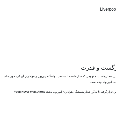
بازگشت و قدرت
 دل سختی‌هاست. مفهومی که سال‌هاست با شخصیت باشگاه لیورپول و هواداران آن گره خورده است. از
ویت لیورپول بوده است.
قرار گرفته تا یادآور شعار همیشگی هواداران لیورپول باشد:
Youll Never Walk Alone