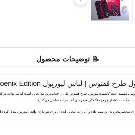
📝 توضیحات محصول
لباس لیورپول Phoenix Edition ورژن هوادار
بال هستید، ست کانسپت لیورپول طرح ققنوس یکی از جذاب‌ترین مدل‌هایی است که می‌توانید در کلکسیو
 بازگشت، افتخار و روح جنگندگی قرمزهای آنفیلد را به نمایش می‌گذارد.
منحصربه‌فرد به این ست داده و آن را به انتخابی ایده‌آل برای هواداران واقعی لیورپول تبدیل کرده 