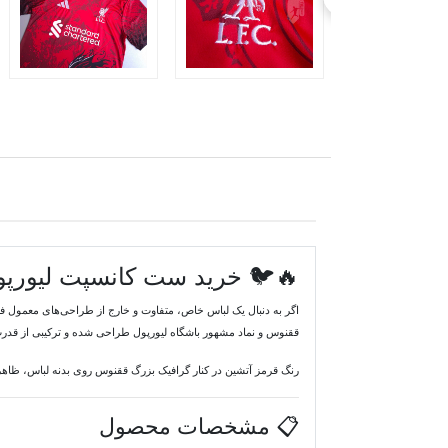
🔥🐦 خرید ست کانسپت لیورپول طرح ققنوس | 
اگر به دنبال یک لباس خاص، متفاوت و خارج از طراحی‌های معمول فوت
ققنوس و نماد مشهور باشگاه لیورپول طراحی شده و ترکیبی از قدرت،
رنگ قرمز آتشین در کنار گرافیک بزرگ ققنوس روی بدنه لباس، ظاهری 
📋 مشخصات محصول