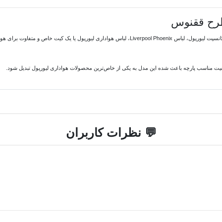
طرح ققنوس
اگر به دنبال خرید لباس لیورپول، ست لیورپول طرح ققنوس، لباس کانسپت لیورپول، لباس Liverpool Phoenix، لب
 مناسب پارچه باعث شده این مدل به یکی از خاص‌ترین محصولات هواداری لیورپول تبدیل شود.
💬 نظرات کاربران