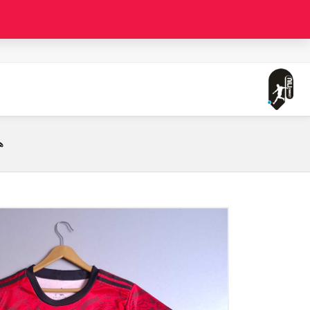
صفحه اصلی
لباس کانسپت لیورپول - طرح ققنوس ( ورژن هوادار
ه