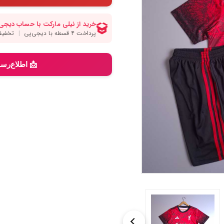
📩 اطلاع‌رس