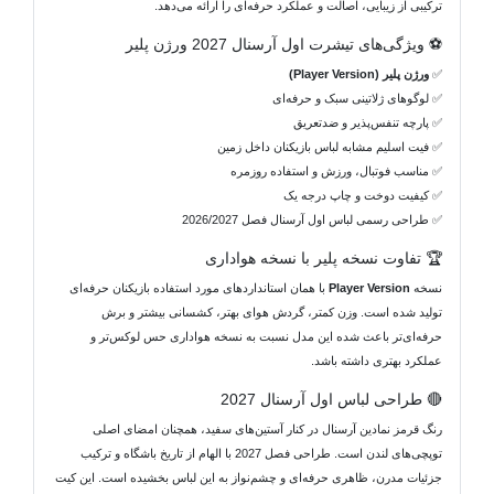
ترکیبی از زیبایی، اصالت و عملکرد حرفه‌ای را ارائه می‌دهد.
⚽ ویژگی‌های تیشرت اول آرسنال 2027 ورژن پلیر
✅
ورژن پلیر (Player Version)
✅ لوگوهای ژلاتینی سبک و حرفه‌ای
✅ پارچه تنفس‌پذیر و ضدتعریق
✅ فیت اسلیم مشابه لباس بازیکنان داخل زمین
✅ مناسب فوتبال، ورزش و استفاده روزمره
✅ کیفیت دوخت و چاپ درجه یک
✅ طراحی رسمی لباس اول آرسنال فصل 2026/2027
🏆 تفاوت نسخه پلیر با نسخه هواداری
نسخه
Player Version
با همان استانداردهای مورد استفاده بازیکنان حرفه‌ای
تولید شده است. وزن کمتر، گردش هوای بهتر، کشسانی بیشتر و برش
حرفه‌ای‌تر باعث شده این مدل نسبت به نسخه هواداری حس لوکس‌تر و
عملکرد بهتری داشته باشد.
🔴 طراحی لباس اول آرسنال 2027
رنگ قرمز نمادین آرسنال در کنار آستین‌های سفید، همچنان امضای اصلی
توپچی‌های لندن است. طراحی فصل 2027 با الهام از تاریخ باشگاه و ترکیب
جزئیات مدرن، ظاهری حرفه‌ای و چشم‌نواز به این لباس بخشیده است. این کیت