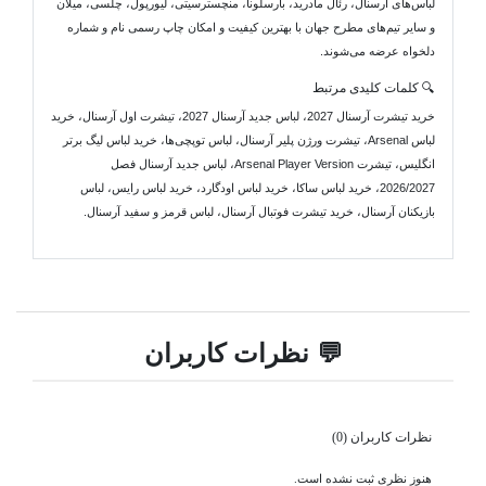
لباس‌های آرسنال، رئال مادرید، بارسلونا، منچسترسیتی، لیورپول، چلسی، میلان
و سایر تیم‌های مطرح جهان با بهترین کیفیت و امکان چاپ رسمی نام و شماره
دلخواه عرضه می‌شوند.
🔍 کلمات کلیدی مرتبط
خرید تیشرت آرسنال 2027، لباس جدید آرسنال 2027، تیشرت اول آرسنال، خرید
لباس Arsenal، تیشرت ورژن پلیر آرسنال، لباس توپچی‌ها، خرید لباس لیگ برتر
انگلیس، تیشرت Arsenal Player Version، لباس جدید آرسنال فصل
2026/2027، خرید لباس ساکا، خرید لباس اودگارد، خرید لباس رایس، لباس
بازیکنان آرسنال، خرید تیشرت فوتبال آرسنال، لباس قرمز و سفید آرسنال.
💬 نظرات کاربران
نظرات کاربران (0)
هنوز نظری ثبت نشده است.