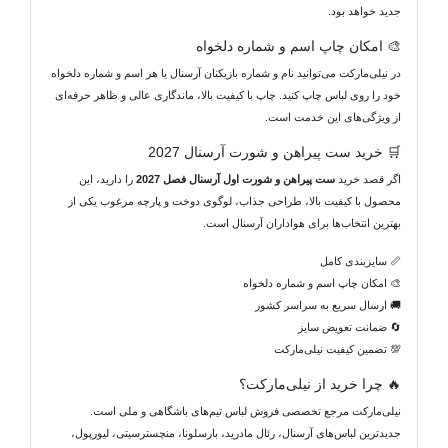
جدید خواهد بود.
🎨 امکان چاپ اسم و شماره دلخواه
در نیلی‌مارکت می‌توانید نام و شماره بازیکنان آرسنال یا هر اسم و شماره دلخواه
خود را روی لباس چاپ کنید. چاپ با کیفیت بالا، ماندگاری عالی و ظاهر حرفه‌ای
از ویژگی‌های این خدمت است.
🛒 خرید ست پیراهن و شورت آرسنال 2027
اگر قصد خرید
ست پیراهن و شورت اول آرسنال فصل 2027
را دارید، این
محصول با کیفیت بالا، طراحی جذاب، لوگوی دوخت و پارچه مرغوب یکی از
بهترین انتخاب‌ها برای هواداران آرسنال است.
📏 سایزبندی کامل
🎨 امکان چاپ اسم و شماره دلخواه
🚚 ارسال سریع به سراسر کشور
🔄 ضمانت تعویض سایز
💯 تضمین کیفیت نیلی‌مارکت
🔥 چرا خرید از نیلی‌مارکت؟
نیلی‌مارکت مرجع تخصصی فروش لباس تیم‌های باشگاهی و ملی است.
جدیدترین لباس‌های آرسنال، رئال مادرید، بارسلونا، منچسترسیتی، لیورپول،