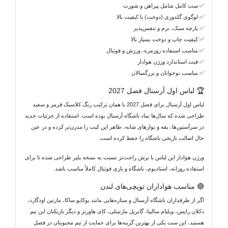
✅ ست کامل شامل پیراهن و شورت
✅ لوگوی گلدوزی (دوخت) با کیفیت بالا
✅ پارچه سبک، نرم و تنفس‌پذیر
✅ کیفیت چاپ و دوخت بسیار بالا
✅ مناسب استفاده روزمره، ورزش و فوتبال
✅ فیت استاندارد ورژن هوادار
✅ مناسب نوجوانان و بزرگسالان
🏆 لباس اول آرسنال فصل 2027
لباس اول آرسنال برای فصل 2027 با همان ترکیب رنگ کلاسیک قرمز و سفید
طراحی شده که سال‌ها نماد باشگاه آرسنال بوده است. استفاده از جزئیات جدید
در سرآستین‌ها، یقه و نوارهای شانه، ظاهر این کیت را مدرن‌تر کرده و در عین
حال اصالت تاریخی باشگاه را حفظ کرده است.
ورژن هوادار این لباس با برش راحت‌تر نسبت به نسخه پلیر طراحی شده تا برای
استفاده روزانه، استادیوم، باشگاه و بازی فوتبال کاملاً مناسب باشد.
🔴 مناسب هواداران توپچی‌های لندن
اگر از طرفداران باشگاه آرسنال و ستاره‌هایی مانند بوکایو ساکا، مارتین اودگارد،
دکلان رایس، ویلیام سالیبا، گابریل مارتینلی، کای هاورتز و دیگر بازیکنان این تیم
هستید، این ست یکی از بهترین گزینه‌ها برای حمایت از تیم محبوبتان در فصل