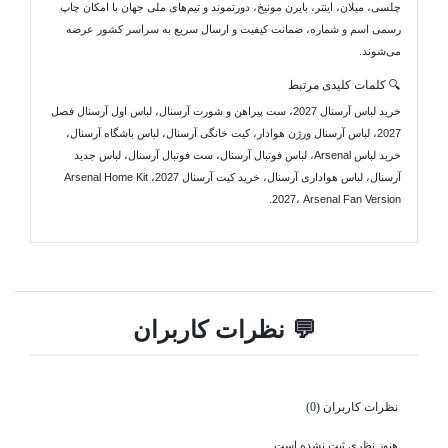
چلسی، میلان، اینتر، بایرن مونیخ، دورتموند و تیم‌های ملی جهان با امکان چاپ
رسمی اسم و شماره، ضمانت کیفیت و ارسال سریع به سراسر کشور عرضه
می‌شوند.
🔍 کلمات کلیدی مرتبط
خرید لباس آرسنال 2027، ست پیراهن و شورت آرسنال، لباس اول آرسنال فصل
2027، لباس آرسنال ورژن هوادار، کیت خانگی آرسنال، لباس باشگاه آرسنال،
خرید لباس Arsenal، لباس فوتبال آرسنال، ست فوتبال آرسنال، لباس جدید
آرسنال، لباس هواداری آرسنال، خرید کیت آرسنال 2027، Arsenal Home Kit
2027، Arsenal Fan Version.
💬 نظرات کاربران
نظرات کاربران (0)
هنوز نظری ثبت نشده است.