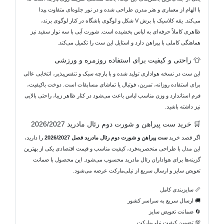
با الهام از معماری و هنر مدرن طراحی شده و در نور جلوه‌ای متفاوت پیدا
می‌کند. یقه کلاسیک با برش V شکل و لوگوی باشگاه در کنار لوگوی برند،
ظاهری کاملاً حرفه‌ای به لباس بخشیده است. شورت آبی با سه نوار سفید نیز
هماهنگی کاملی با پیراهن دارد و استایل این ست را تکمیل می‌کند.
👕 راحتی و کیفیت برای استفاده روزمره و ورزشی
این ست در نسخه هواداری تولید شده و با پارچه سبک و تنفس‌پذیر، انتخابی عالی
برای استفاده روزانه، تمرین، فوتبال یا تماشای مسابقات است. دوخت باکیفیت،
فرم استاندارد و وزن مناسب لباس باعث می‌شود در کنار ظاهر زیبا، راحتی بالایی
نیز داشته باشید.
🛒 خرید ست پیراهن و شورت دوم رئال مادرید 2026/2027
اگر قصد خرید
ست پیراهن و شورت دوم رئال مادرید فصل 2026/2027
را دارید،
این مدل با طراحی منحصربه‌فرد، کیفیت مناسب و قیمت اقتصادی یکی از بهترین
گزینه‌ها برای هواداران رئال مادرید محسوب می‌شود. این محصول با ضمانت
تعویض سایز و ارسال سریع از نیلی‌مارکت عرضه می‌شود.
📏 سایزبندی کامل
🚚 ارسال سریع به سراسر کشور
🔄 ضمانت تعویض سایز
💯 تضمین کیفیت نیلی‌مارکت