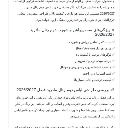
چشم‌نواز، جزئیات سفید و الهام از طراحی‌های کلاسیک باشگاه، ترکیبی از اصالت
و مدرنیته را به نمایش می‌گذارد. اگر به دنبال خرید لباس دوم رئال مادرید
2026/2027 هستید، این ست هواداری با کیفیت بالا و طراحی متفاوت، انتخابی
فوق‌العاده برای هواداران پرافتخارترین باشگاه اروپا خواهد بود.
⭐ ویژگی‌های ست پیراهن و شورت دوم رئال مادرید
2026/2027
✅ ست کامل شامل پیراهن و شورت
✅ ورژن هوادار (Fan Version)
✅ لوگوهای دوخت با کیفیت بالا
✅ پارچه سبک، نرم و تنفس‌پذیر
✅ مناسب استفاده روزمره، ورزش و فوتبال
✅ فیت استاندارد و راحت
✅ کیفیت دوخت و چاپ بسیار بالا
🎨 بررسی طراحی لباس دوم رئال مادرید فصل 2026/2027
در این فصل، رئال مادرید برای لباس دوم خود از رنگ آبی نفتی یا آبی فیروزه‌ای
تیره استفاده کرده که حس قدرت، وقار و اصالت را القا می‌کند. این رنگ در کنار
سه خط سفید روی شانه‌ها و شورت، تضاد بسیار زیبایی ایجاد کرده و ظاهر لباس
را لوکس‌تر از همیشه نشان می‌دهد.
یکی از جذاب‌ترین بخش‌های این کیت، بافت هندسی ظریف روی پارچه است که