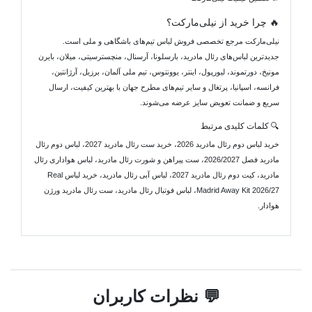
🔥 چرا خرید از نیلی‌مارکت؟
نیلی‌مارکت مرجع تخصصی فروش لباس تیم‌های باشگاهی و ملی است.
جدیدترین لباس‌های رئال مادرید، بارسلونا، آرسنال، منچسترسیتی، میلان، بایرن
مونیخ، دورتموند، لیورپول، اینتر، یوونتوس، تیم ملی آلمان، برزیل، آرژانتین،
فرانسه، اسپانیا، پرتغال و سایر تیم‌های مطرح جهان با بهترین کیفیت، ارسال
سریع و ضمانت تعویض سایز عرضه می‌شوند.
🔍 کلمات کلیدی مرتبط
خرید لباس دوم رئال مادرید 2026، خرید ست رئال مادرید 2027، لباس دوم رئال
مادرید فصل 2026/2027، ست پیراهن و شورت رئال مادرید، لباس هواداری رئال
مادرید، کیت دوم رئال مادرید 2027، لباس آبی رئال مادرید، خرید لباس Real
Madrid Away Kit 2026/27، لباس فوتبال رئال مادرید، ست رئال مادرید ورژن
هوادار.
💬 نظرات کاربران