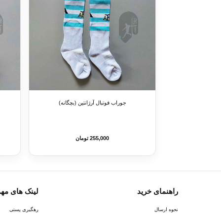
جوراب فوتبال آرژانتین (بچگانه)
255,000 تومان
راهنمای خرید
لینک های مه
نحوه ارسال
رهگیری پستی