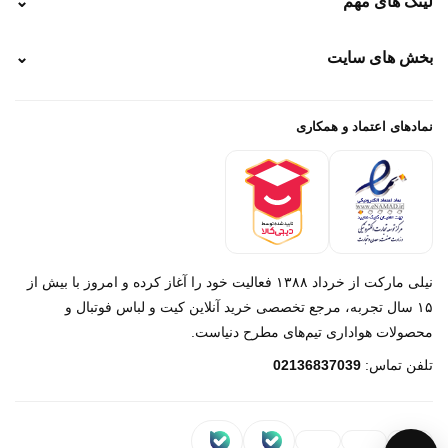
لینک های مهم
⌄
نحوه پرداخت
ضمانت سایز
رهگیری پستی
بخش های سایت
⌄
رهگیری تیپاکس
راهنمای سفارش
پیگیری سفارش
خرید لباس جدید فوتبال رئال مادرید 2025/2026
پرداخت باز
خرید لباس جدید بارسلونا 2025/2026
نمادهای اعتماد و همکاری
درباره ما
تماس با ما
نیلی مارکت از خرداد ۱۳۸۸ فعالیت خود را آغاز کرده و امروز با بیش از
۱۵ سال تجربه، مرجع تخصصی خرید آنلاین کیت و لباس فوتبال و
محصولات هواداری تیم‌های مطرح دنیاست.
پیام در روبیکا
تلفن تماس:
02136837039
پشتیبانی روبیکا‌
پیام در بله
پشتیبانی بله