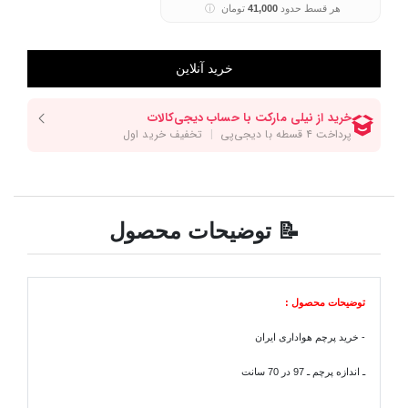
هر قسط حدود
41,000
تومان
ⓘ
📝 توضیحات محصول
توضیحات محصول :
- خرید پرچم هواداری ایران
ـ اندازه پرچم ـ 97 در 70 سانت