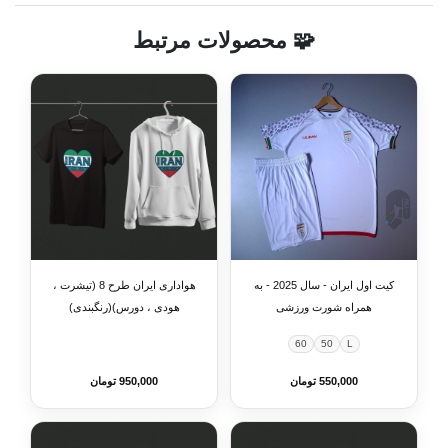
🧩 محصولات مرتبط
کیت اول ایران - سال 2025 - به
هواداری ایران طرح 8 (تیشرت ،
همراه شورت ورزشی
هودی ، دورس)(رنگبندی)
60
50
L
550,000 تومان
950,000 تومان