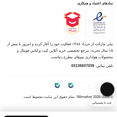
پرداخت باز
خرید لباس جدید بارسلونا 2025/2026
نمادهای اعتماد و همکاری
درباره ما
تماس با ما
نیلی مارکت از خرداد ۱۳۸۸ فعالیت خود را آغاز کرده و امروز با بیش از
۱۵ سال تجربه، مرجع تخصصی خرید آنلاین کیت و لباس فوتبال و
محصولات هواداری تیم‌های مطرح دنیاست.
پیام در روبیکا
تلفن تماس:
02136837039
پشتیبانی روبیکا‌
پیام در بله
پشتیبانی بله
© 2009–2026 Nilimarket. تمام حقوق این سایت محفوظ است.
چت با پشتیبانی