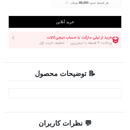
هر قسط حدود
88,000
تومان
ⓘ
📝 توضیحات محصول
💬 نظرات کاربران