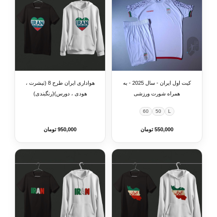
کیت اول ایران - سال 2025 - به
هواداری ایران طرح 8 (تیشرت ،
همراه شورت ورزشی
هودی ، دورس)(رنگبندی)
60
50
L
550,000 تومان
950,000 تومان