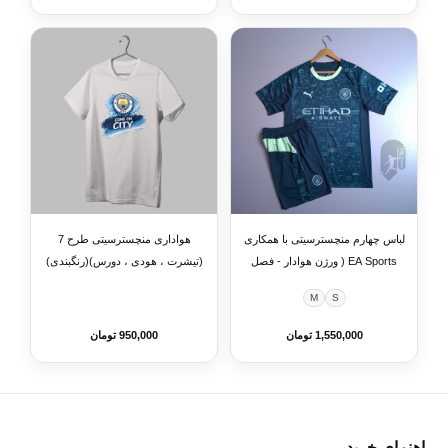
لباس چهارم منچسترسیتی با همکاری
هواداری منچسترسیتی طرح 7
EA Sports ( ورژن هوادار - فصل
(تیشرت ، هودی ، دورس)(رنگبندی)
2025/2026) به همراه شورت
M
S
ورزشی
1,550,000 تومان
950,000 تومان
راهنمای خرید
⌄