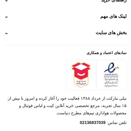
نحوه ارسال
لینک های مهم
⌄
نحوه پرداخت
ضمانت سایز
رهگیری پستی
بخش های سایت
⌄
رهگیری تیپاکس
راهنمای سفارش
پیگیری سفارش
خرید لباس جدید فوتبال رئال مادرید 2025/2026
پرداخت باز
خرید لباس جدید بارسلونا 2025/2026
نمادهای اعتماد و همکاری
درباره ما
تماس با ما
نیلی مارکت از خرداد ۱۳۸۸ فعالیت خود را آغاز کرده و امروز با بیش از
۱۵ سال تجربه، مرجع تخصصی خرید آنلاین کیت و لباس فوتبال و
محصولات هواداری تیم‌های مطرح دنیاست.
پیام در روبیکا
تلفن تماس:
02136837039
پشتیبانی روبیکا‌