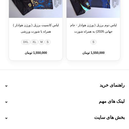
لباس دوم برزیل ( ورژن هوادار - جام
لباس کانسپت برزیل ( ورژن هوادار )
جهانی 2026) به همراه شورت
همراه با شورت ورزشی
ورزشی
3XL
XL
M
S
S
1,550,000 تومان
1,550,000 تومان
راهنمای خرید
⌄
نحوه ارسال
لینک های مهم
⌄
نحوه پرداخت
ضمانت سایز
رهگیری پستی
بخش های سایت
⌄
رهگیری تیپاکس
راهنمای سفارش
پیگیری سفارش
خرید لباس جدید فوتبال رئال مادرید 2025/2026