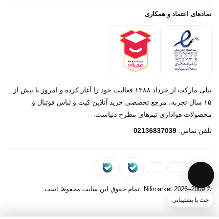
پرداخت باز
خرید لباس جدید بارسلونا 2025/2026
نمادهای اعتماد و همکاری
درباره ما
تماس با ما
نیلی مارکت از خرداد ۱۳۸۸ فعالیت خود را آغاز کرده و امروز با بیش از
۱۵ سال تجربه، مرجع تخصصی خرید آنلاین کیت و لباس فوتبال و
محصولات هواداری تیم‌های مطرح دنیاست.
پیام در روبیکا
تلفن تماس:
02136837039
پشتیبانی روبیکا‌
پیام در بله
پشتیبانی بله
© 2009–2026 Nilimarket. تمام حقوق این سایت محفوظ است.
چت با پشتیبانی