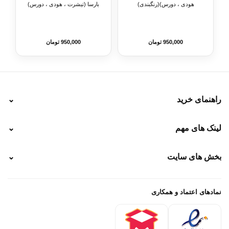
هودی ، دورس)(رنگبندی)
بارسا (تیشرت ، هودی ، دورس)
(رنگبندی)
950,000 تومان
950,000 تومان
راهنمای خرید
⌄
نحوه ارسال
لینک های مهم
⌄
نحوه پرداخت
ضمانت سایز
رهگیری پستی
بخش های سایت
⌄
رهگیری تیپاکس
راهنمای سفارش
پیگیری سفارش
خرید لباس جدید فوتبال رئال مادرید 2025/2026
پرداخت باز
خرید لباس جدید بارسلونا 2025/2026
نمادهای اعتماد و همکاری
درباره ما
تماس با ما