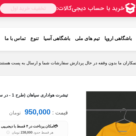
باشگاهی اروپا
تیم های ملی
باشگاهی آسیا
تنوع
تماس با ما
مکاران ما بدون وقفه در حال پردازش سفارشات شما و ارسال به پست هستند.
تیشرت هواداری سپاهان (طرح 1 - در سه رنگ)
950,000
قیمت :
تومان
💳
امکان پرداخت در ۴ قسط با دیجی‌پی
هر قسط حدود
238,000
تومان
ⓘ