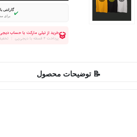
گارانتی ب
✔️
برای مش
📝 توضیحات محصول