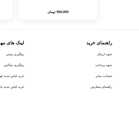
950,000 تومان
راهنمای خرید
لینک های مه
نحوه ارسال
رهگیری پستی
نحوه پرداخت
رهگیری تیپاکس
ضمانت سایز
خرید لباس جدید فوتبال ر
راهنمای سفارش
خرید لباس جدید بارسلونا 6
پیام در روبیکا
پشتیبانی روبیکا‌