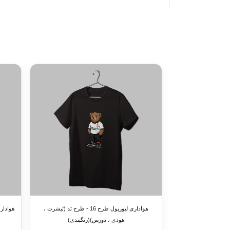
هواداری لیورپول طرح 16 - طرح تد (تیشرت ،
هودی ، دورس)(رنگبندی)