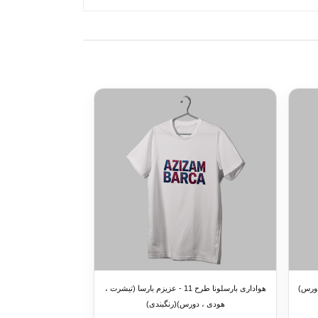
دی ، دورس)
هواداری بارسلونا طرح 11 - عزیزم بارسا (تیشرت ،
هودی ، دورس)(رنگبندی)