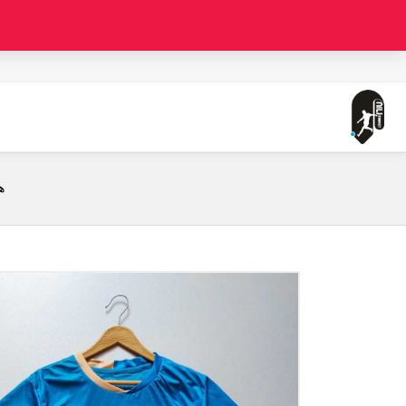
صفحه اصلی
لباس سوم پورتو ( ورژن هوادار - فصل 23/24) به همراه شورت ورزشی
ه