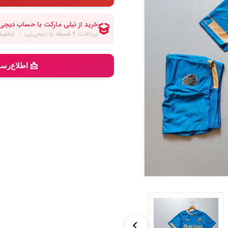
📩 اطلاع‌رس