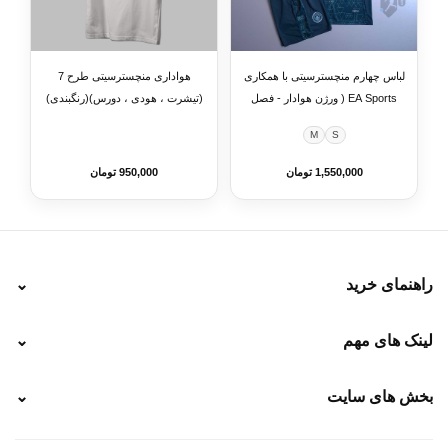
لباس چهارم منچسترسیتی با همکاری
هواداری منچسترسیتی طرح 7
EA Sports ( ورژن هوادار - فصل
(تیشرت ، هودی ، دورس)(رنگبندی)
2025/2026) به همراه شورت
M
S
ورزشی
1,550,000 تومان
950,000 تومان
راهنمای خرید
⌄
نحوه ارسال
لینک های مهم
⌄
نحوه پرداخت
ضمانت سایز
رهگیری پستی
بخش های سایت
⌄
رهگیری تیپاکس
راهنمای سفارش
پیگیری سفارش
خرید لباس جدید فوتبال رئال مادرید 2025/2026