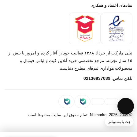
پرداخت باز
خرید لباس جدید بارسلونا 2025/2026
نمادهای اعتماد و همکاری
درباره ما
تماس با ما
نیلی مارکت از خرداد ۱۳۸۸ فعالیت خود را آغاز کرده و امروز با بیش از
۱۵ سال تجربه، مرجع تخصصی خرید آنلاین کیت و لباس فوتبال و
محصولات هواداری تیم‌های مطرح دنیاست.
پیام در روبیکا
تلفن تماس:
02136837039
پشتیبانی روبیکا‌
پیام در بله
پشتیبانی بله
© 2009–2026 Nilimarket. تمام حقوق این سایت محفوظ است.
چت با پشتیبانی