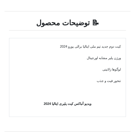
📝 توضیحات محصول
کیت دوم جدید تیم ملی ایتالیا برالی یورو 2024
ورژن پلیر مشابه اورجینال
لوگوها ژلاتینی
تنخور فیت و جذب
ویدیو آنباکس کیت پلیری ایتالیا 2024