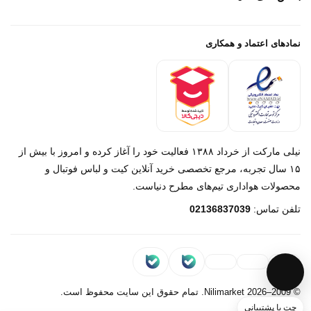
رهگیری تیپاکس
راهنمای سفارش
پیگیری سفارش
خرید لباس جدید فوتبال رئال مادرید 2025/2026
پرداخت باز
خرید لباس جدید بارسلونا 2025/2026
نمادهای اعتماد و همکاری
درباره ما
تماس با ما
نیلی مارکت از خرداد ۱۳۸۸ فعالیت خود را آغاز کرده و امروز با بیش از
۱۵ سال تجربه، مرجع تخصصی خرید آنلاین کیت و لباس فوتبال و
محصولات هواداری تیم‌های مطرح دنیاست.
پیام در روبیکا
تلفن تماس:
02136837039
پشتیبانی روبیکا‌
پیام در بله
پشتیبانی بله
© 2009–2026 Nilimarket. تمام حقوق این سایت محفوظ است.
چت با پشتیبانی