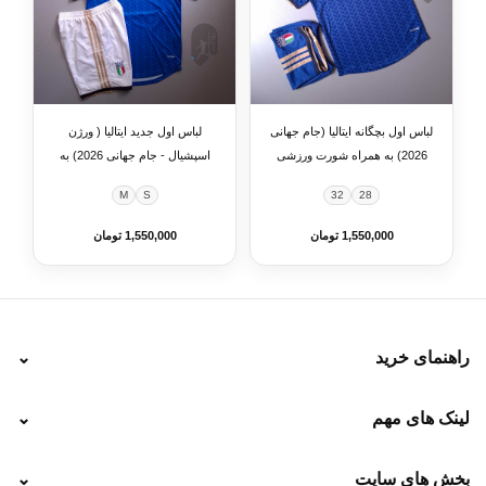
لباس اول بچگانه ایتالیا (جام جهانی
لباس اول جدید ایتالیا ( ورژن
2026) به همراه شورت ورزشی
اسپشیال - جام جهانی 2026) به
همراه شورت ورزشی
M
S
32
28
1,550,000 تومان
1,550,000 تومان
راهنمای خرید
⌄
نحوه ارسال
لینک های مهم
⌄
نحوه پرداخت
ضمانت سایز
رهگیری پستی
بخش های سایت
⌄