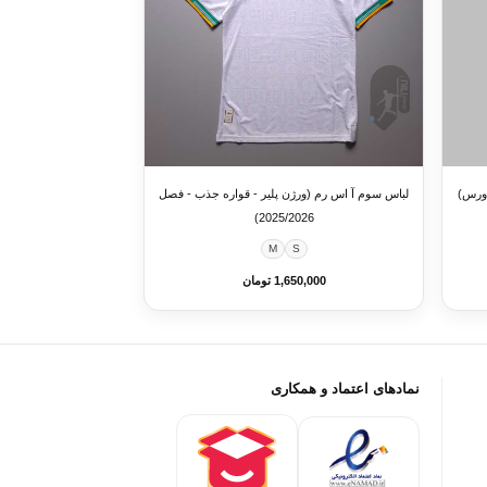
ی ، دورس)
لباس سوم آ اس رم (ورژن پلیر - قواره جذب - فصل
2025/2026)
M
S
1,650,000 تومان
نمادهای اعتماد و همکاری