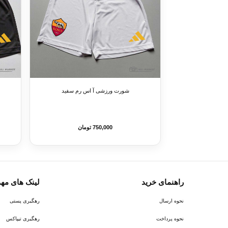
شورت ورزشی آ اس رم سفید
750,000 تومان
راهنمای خرید
لینک های مه
نحوه ارسال
رهگیری پستی
نحوه پرداخت
رهگیری تیپاکس