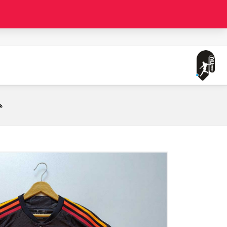
صفحه اصلی
لباس سوم آ اس رم ( ورژن پلیر - قواره جذب - فصل 23/24)
ه