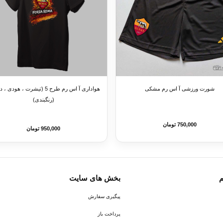
شورت ورزشی آ اس رم مشکی
هواداری آ اس رم طرح 5 (تیشرت ، هود
(رنگبندی)
750,000 تومان
950,000 تومان
م
بخش های سایت
پیگیری سفارش
پرداخت باز