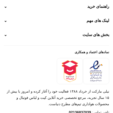
راهنمای خرید
⌄
نحوه ارسال
لینک های مهم
⌄
نحوه پرداخت
ضمانت سایز
رهگیری پستی
بخش های سایت
⌄
رهگیری تیپاکس
راهنمای سفارش
پیگیری سفارش
خرید لباس جدید فوتبال رئال مادرید 2025/2026
پرداخت باز
خرید لباس جدید بارسلونا 2025/2026
نمادهای اعتماد و همکاری
درباره ما
تماس با ما
نیلی مارکت از خرداد ۱۳۸۸ فعالیت خود را آغاز کرده و امروز با بیش از
۱۵ سال تجربه، مرجع تخصصی خرید آنلاین کیت و لباس فوتبال و
محصولات هواداری تیم‌های مطرح دنیاست.
پیام در روبیکا
تلفن تماس:
02136837039