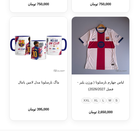
750,000 تومان
750,000 تومان
لباس چهارم بارسلونا ( ورژن پلیر -
ماگ بارسلونا مدل لامین یامال
فصل 2026/2027)
XXL
XL
L
M
S
395,000 تومان
2,650,000 تومان