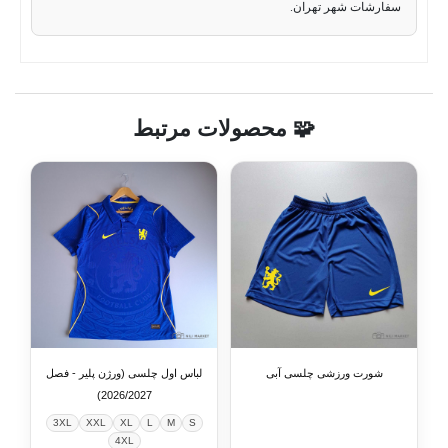
سفارشات شهر تهران.
🧩 محصولات مرتبط
شورت ورزشی چلسی آبی
لباس اول چلسی (ورژن پلیر - فصل
2026/2027)
3XL
XXL
XL
L
M
S
4XL