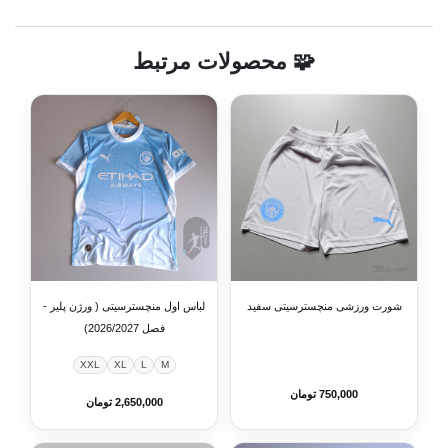
🧩 محصولات مرتبط
شورت ورزشی منچسترسیتی سفید
لباس اول منچسترسیتی ( ورژن پلیر -
فصل 2026/2027)
XXL
XL
L
M
750,000 تومان
2,650,000 تومان