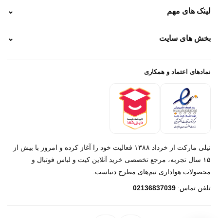
نحوه ارسال
لینک های مهم
⌄
نحوه پرداخت
ضمانت سایز
رهگیری پستی
بخش های سایت
⌄
رهگیری تیپاکس
راهنمای سفارش
پیگیری سفارش
خرید لباس جدید فوتبال رئال مادرید 2025/2026
پرداخت باز
خرید لباس جدید بارسلونا 2025/2026
نمادهای اعتماد و همکاری
درباره ما
تماس با ما
نیلی مارکت از خرداد ۱۳۸۸ فعالیت خود را آغاز کرده و امروز با بیش از
۱۵ سال تجربه، مرجع تخصصی خرید آنلاین کیت و لباس فوتبال و
محصولات هواداری تیم‌های مطرح دنیاست.
پیام در روبیکا
تلفن تماس:
02136837039
پشتیبانی روبیکا‌
پیام در بله