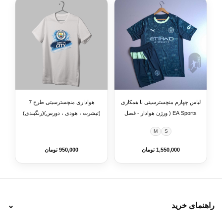
لباس چهارم منچسترسیتی با همکاری
هواداری منچسترسیتی طرح 7
EA Sports ( ورژن هوادار - فصل
(تیشرت ، هودی ، دورس)(رنگبندی)
2025/2026) به همراه شورت
M
S
ورزشی
1,550,000 تومان
950,000 تومان
راهنمای خرید
⌄