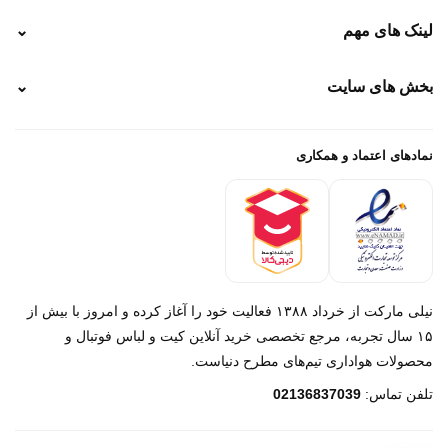
نحوه ارسال
لینک های مهم
⌄
نحوه پرداخت
ضمانت سایز
رهگیری پستی
بخش های سایت
⌄
رهگیری تیپاکس
راهنمای سفارش
پیگیری سفارش
خرید لباس جدید فوتبال رئال مادرید 2025/2026
پرداخت باز
خرید لباس جدید بارسلونا 2025/2026
نمادهای اعتماد و همکاری
درباره ما
تماس با ما
نیلی مارکت از خرداد ۱۳۸۸ فعالیت خود را آغاز کرده و امروز با بیش از
۱۵ سال تجربه، مرجع تخصصی خرید آنلاین کیت و لباس فوتبال و
محصولات هواداری تیم‌های مطرح دنیاست.
پیام در روبیکا
تلفن تماس:
02136837039
پشتیبانی روبیکا‌
پیام در بله