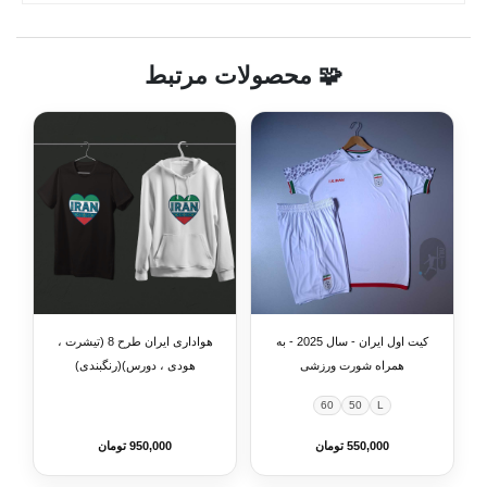
🧩 محصولات مرتبط
کیت اول ایران - سال 2025 - به
هواداری ایران طرح 8 (تیشرت ،
همراه شورت ورزشی
هودی ، دورس)(رنگبندی)
60
50
L
550,000 تومان
950,000 تومان