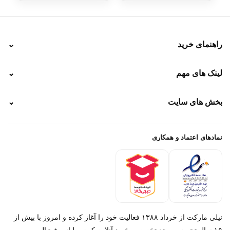
راهنمای خرید
⌄
نحوه ارسال
لینک های مهم
⌄
نحوه پرداخت
ضمانت سایز
رهگیری پستی
بخش های سایت
⌄
رهگیری تیپاکس
راهنمای سفارش
پیگیری سفارش
خرید لباس جدید فوتبال رئال مادرید 2025/2026
پرداخت باز
خرید لباس جدید بارسلونا 2025/2026
نمادهای اعتماد و همکاری
درباره ما
تماس با ما
نیلی مارکت از خرداد ۱۳۸۸ فعالیت خود را آغاز کرده و امروز با بیش از