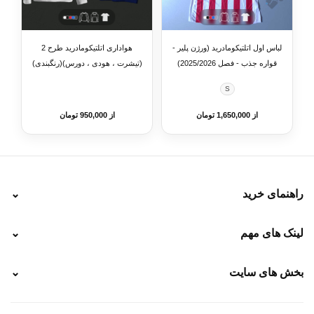
لباس اول اتلتیکومادرید (ورژن پلیر -
هواداری اتلتیکومادرید طرح 2
قواره جذب - فصل 2025/2026)
(تیشرت ، هودی ، دورس)(رنگبندی)
S
از 1,650,000 تومان
از 950,000 تومان
راهنمای خرید
⌄
نحوه ارسال
لینک های مهم
⌄
نحوه پرداخت
ضمانت سایز
رهگیری پستی
بخش های سایت
⌄
رهگیری تیپاکس
راهنمای سفارش
پیگیری سفارش
خرید لباس جدید فوتبال رئال مادرید 2025/2026