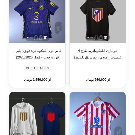
هواداری اتلتیکومادرید طرح 4
لباس دوم اتلتیکومادرید (ورژن پلیر -
(تیشرت ، هودی ، دورس)(رنگبندی)
قواره جذب - فصل 2025/2026)
XL
L
M
S
از 950,000 تومان
از 1,650,000 تومان