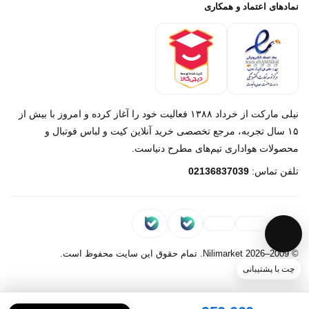
پرداخت باز
خرید لباس جدید بارسلونا 2025/2026
نمادهای اعتماد و همکاری
درباره ما
تماس با ما
نیلی مارکت از خرداد ۱۳۸۸ فعالیت خود را آغاز کرده و امروز با بیش از
۱۵ سال تجربه، مرجع تخصصی خرید آنلاین کیت و لباس فوتبال و
محصولات هواداری تیم‌های مطرح دنیاست.
پیام در روبیکا
تلفن تماس:
02136837039
پشتیبانی روبیکا‌
پیام در بله
پشتیبانی بله
© 2009–2026 Nilimarket. تمام حقوق این سایت محفوظ است.
چت با پشتیبانی