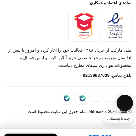
پرداخت باز
خرید لباس جدید بارسلونا 2025/2026
نمادهای اعتماد و همکاری
درباره ما
تماس با ما
نیلی مارکت از خرداد ۱۳۸۸ فعالیت خود را آغاز کرده و امروز با بیش از
۱۵ سال تجربه، مرجع تخصصی خرید آنلاین کیت و لباس فوتبال و
محصولات هواداری تیم‌های مطرح دنیاست.
پیام در روبیکا
تلفن تماس:
02136837039
پشتیبانی روبیکا‌
پیام در بله
پشتیبانی بله
© 2009–2026 Nilimarket. تمام حقوق این سایت محفوظ است.
چت با پشتیبانی