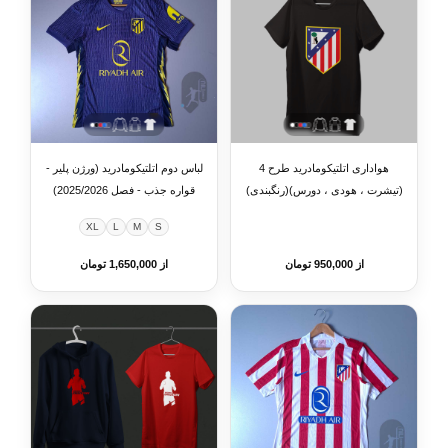
هواداری اتلتیکومادرید طرح 4
لباس دوم اتلتیکومادرید (ورژن پلیر -
(تیشرت ، هودی ، دورس)(رنگبندی)
قواره جذب - فصل 2025/2026)
XL
L
M
S
از 950,000 تومان
از 1,650,000 تومان