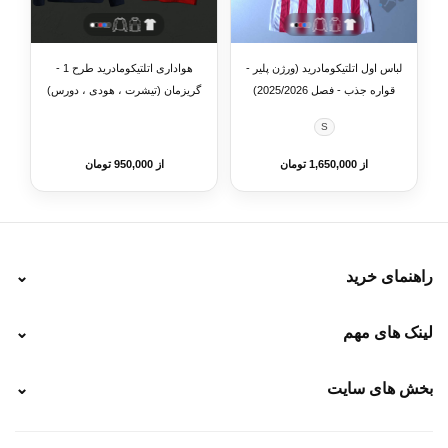
لباس اول اتلتیکومادرید (ورژن پلیر -
هواداری اتلتیکومادرید طرح 1 -
قواره جذب - فصل 2025/2026)
گریزمان (تیشرت ، هودی ، دورس)
(رنگبندی)
S
از 1,650,000 تومان
از 950,000 تومان
راهنمای خرید
⌄
نحوه ارسال
لینک های مهم
⌄
نحوه پرداخت
ضمانت سایز
رهگیری پستی
بخش های سایت
⌄
رهگیری تیپاکس
راهنمای سفارش
پیگیری سفارش
خرید لباس جدید فوتبال رئال مادرید 2025/2026