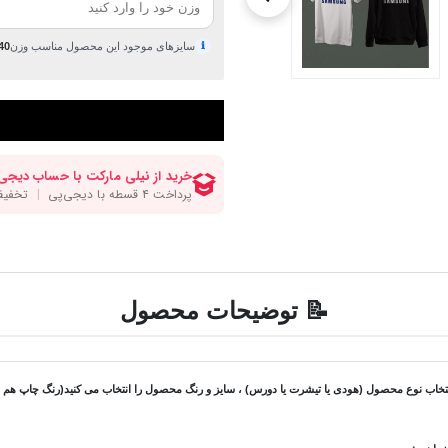
ℹ
سایزهای موجود این محصول مناسب وزن
40 تا 120 کیلوگ
📝 توضیحات محصول
 نوع محصول (هودی یا تیشرت یا دورس) ، سایز و رنگ محصول را انتخاب می کنید(رنگ چاپ هم در ص