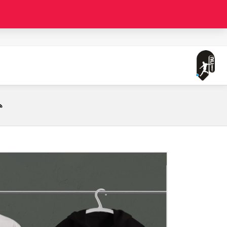
صفحه اصلی
هواداری چلسی طرح 6 (تیشرت ، هودی ، دورس)(رنگبندی)
ه