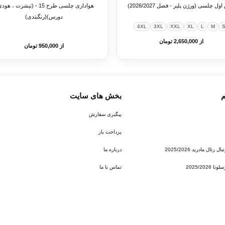
ول چلسی (ورژن پلیر - فصل 2026/2027)
هواداری چلسی طرح 15 - (تیشرت ، ه
دورس)(رنگبندی)
4XL
3XL
XXL
XL
L
M
از 2,650,000 تومان
از 950,000 تومان
م
بخش های سایت
پیگیری سفارش
پرداخت باز
ئال مادرید 2025/2026
درباره ما
2025/202
تماس با ما