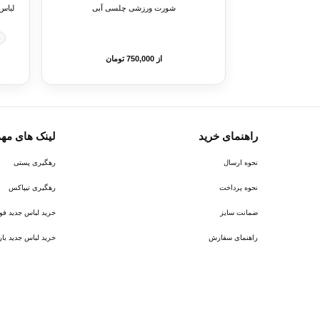
شورت ورزشی چلسی آبی
لباس ا
S
از 750,000 تومان
راهنمای خرید
لینک های مه
نحوه ارسال
رهگیری پستی
نحوه پرداخت
رهگیری تیپاکس
ضمانت سایز
خرید لباس جدید فوتبال ر
راهنمای سفارش
خرید لباس جدید بارسلونا 6
پیام در روبیکا