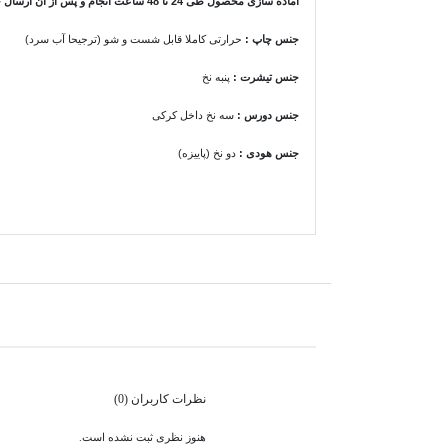
آماده سازی محصول طی 24 تا 48 ساعت انجام و پس از آن ارسال خواهد شد.
جنس چاپ :
حرارتی کاملا قابل شست و شو (ترجیحا آب سرد)
جنس تیشرت
:
پنبه نخ
جنس دورس :
سه نخ داخل کرکی
جنس هودی
:
دو نخ (پاییزه)
نظرات کاربران (0)
هنوز نظری ثبت نشده است.