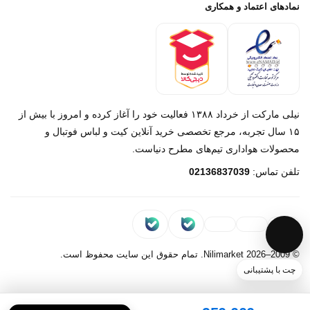
پرداخت باز
خرید لباس جدید بارسلونا 2025/2026
نمادهای اعتماد و همکاری
درباره ما
تماس با ما
نیلی مارکت از خرداد ۱۳۸۸ فعالیت خود را آغاز کرده و امروز با بیش از
۱۵ سال تجربه، مرجع تخصصی خرید آنلاین کیت و لباس فوتبال و
محصولات هواداری تیم‌های مطرح دنیاست.
پیام در روبیکا
تلفن تماس:
02136837039
پشتیبانی روبیکا‌
پیام در بله
پشتیبانی بله
© 2009–2026 Nilimarket. تمام حقوق این سایت محفوظ است.
چت با پشتیبانی