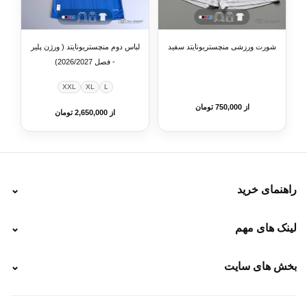
شورت ورزشی منچستریونایتد سفید
لباس دوم منچستریونایتد ( ورژن پلیر
- فصل 2026/2027)
XXL
XL
L
از 750,000 تومان
از 2,650,000 تومان
راهنمای خرید
⌄
نحوه ارسال
لینک های مهم
⌄
نحوه پرداخت
ضمانت سایز
رهگیری پستی
بخش های سایت
⌄
رهگیری تیپاکس
راهنمای سفارش
پیگیری سفارش
خرید لباس جدید فوتبال رئال مادرید 2025/2026