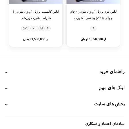
لباس دوم برزیل ( ورژن هوادار - جام
لباس کانسپت برزیل ( ورژن هوادار )
جهانی 2026) به همراه شورت
همراه با شورت ورزشی
ورزشی
3XL
XL
M
S
S
از 1,550,000 تومان
از 1,550,000 تومان
راهنمای خرید
⌄
نحوه ارسال
لینک های مهم
⌄
نحوه پرداخت
ضمانت سایز
رهگیری پستی
بخش های سایت
⌄
رهگیری تیپاکس
راهنمای سفارش
پیگیری سفارش
خرید لباس جدید فوتبال رئال مادرید 2025/2026
پرداخت باز
خرید لباس جدید بارسلونا 2025/2026
نمادهای اعتماد و همکاری