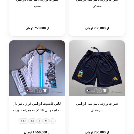
مشکی
سفید
از 750,000 تومان
از 750,000 تومان
شورت ورزشی تیم ملی آرژانتین
لباس کانسپت آرژانتین (ورژن هوادار
سرمه ای
- جام جهانی 2026) به همراه شورت
ورزشی
XXL
XL
L
M
S
از 750,000 تومان
از 1,550,000 تومان