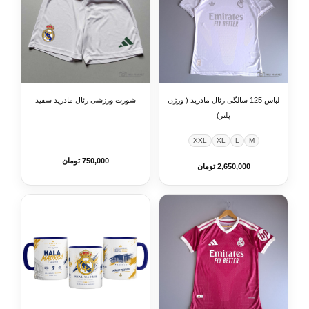
لباس 125 سالگی رئال مادرید ( ورژن
شورت ورزشی رئال مادرید سفید
پلیر)
XXL
XL
L
M
750,000 تومان
2,650,000 تومان