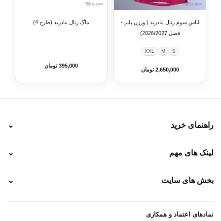
لباس سوم رئال مادرید ( ورژن پلیر -
ماگ رئال مادرید (طرح 4)
فصل 2026/2027)
XXL
M
S
395,000 تومان
2,650,000 تومان
راهنمای خرید
⌄
نحوه ارسال
لینک های مهم
⌄
نحوه پرداخت
ضمانت سایز
رهگیری پستی
بخش های سایت
⌄
رهگیری تیپاکس
راهنمای سفارش
پیگیری سفارش
خرید لباس جدید فوتبال رئال مادرید 2025/2026
پرداخت باز
خرید لباس جدید بارسلونا 2025/2026
نمادهای اعتماد و همکاری