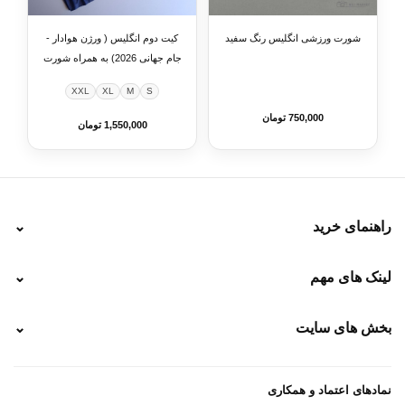
شورت ورزشی انگلیس رنگ سفید
کیت دوم انگلیس ( ورژن هوادار -
جام جهانی 2026) به همراه شورت
ورزشی
XXL
XL
M
S
750,000 تومان
1,550,000 تومان
راهنمای خرید
⌄
نحوه ارسال
لینک های مهم
⌄
نحوه پرداخت
ضمانت سایز
رهگیری پستی
بخش های سایت
⌄
رهگیری تیپاکس
راهنمای سفارش
پیگیری سفارش
خرید لباس جدید فوتبال رئال مادرید 2025/2026
پرداخت باز
خرید لباس جدید بارسلونا 2025/2026
نمادهای اعتماد و همکاری