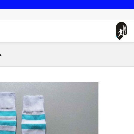
صفحه اصلی
جوراب فوتبال آرژانتین (بچگانه)
ه