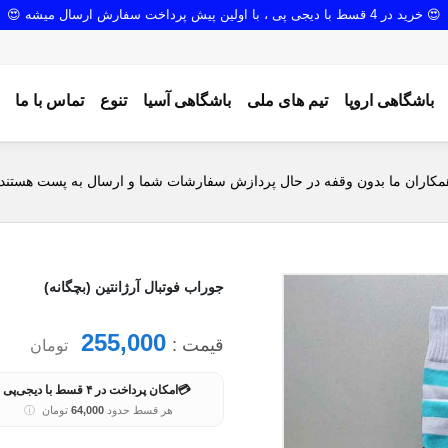
😍 خرید در 4 قسط با دیجی پی ، با اولین پیش پرداخت سفارش ارسال میشه 😍
باشگاهی اروپا
تیم های ملی
باشگاهی آسیا
تنوع
تماس با ما
مکاران ما بدون وقفه در حال پردازش سفارشات شما و ارسال به پست هستند.
جوراب فوتبال آرژانتین (بچگانه)
255,000
قیمت :
تومان
💳
امکان پرداخت در ۴ قسط با دیجی‌پی
هر قسط حدود
64,000
تومان
ⓘ