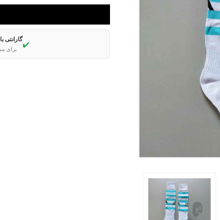
گارانتی ب
✔️
برای مش