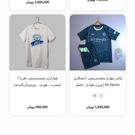
2,650,000 تومان
لباس چهارم منچسترسیتی با همکاری
هواداری منچسترسیتی طرح 7
EA Sports ( ورژن هوادار - فصل
(تیشرت ، هودی ، دورس)(رنگبندی)
2025/2026) به همراه شورت
M
S
ورزشی
1,550,000 تومان
950,000 تومان