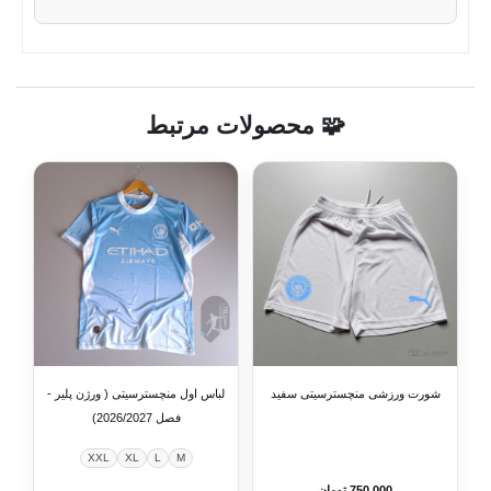
🧩 محصولات مرتبط
شورت ورزشی منچسترسیتی سفید
لباس اول منچسترسیتی ( ورژن پلیر -
فصل 2026/2027)
XXL
XL
L
M
750,000 تومان