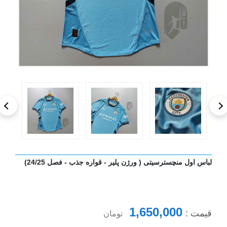
لباس اول منچسترسیتی ( ورژن پلیر - قواره جذب - فصل 24/25)
1,650,000
قیمت :
تومان