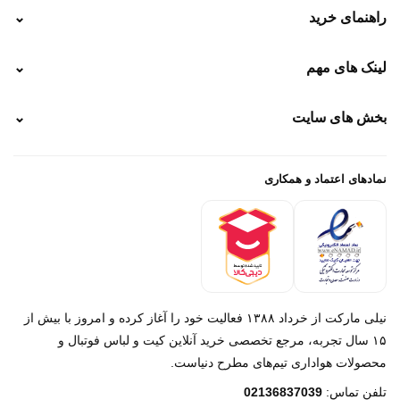
راهنمای خرید
⌄
نحوه ارسال
لینک های مهم
⌄
نحوه پرداخت
ضمانت سایز
رهگیری پستی
بخش های سایت
⌄
رهگیری تیپاکس
راهنمای سفارش
پیگیری سفارش
خرید لباس جدید فوتبال رئال مادرید 2025/2026
پرداخت باز
خرید لباس جدید بارسلونا 2025/2026
نمادهای اعتماد و همکاری
درباره ما
تماس با ما
نیلی مارکت از خرداد ۱۳۸۸ فعالیت خود را آغاز کرده و امروز با بیش از
۱۵ سال تجربه، مرجع تخصصی خرید آنلاین کیت و لباس فوتبال و
محصولات هواداری تیم‌های مطرح دنیاست.
پیام در روبیکا
تلفن تماس:
02136837039