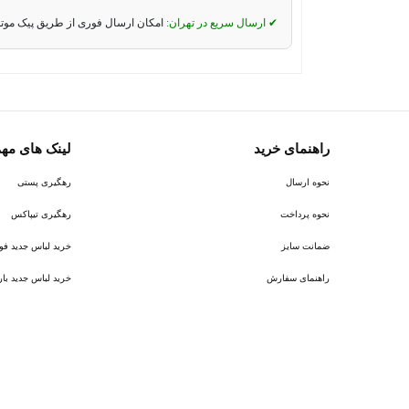
✔ ارسال سریع در تهران:
امکان ارسال فوری از طریق پیک موت
راهنمای خرید
لینک های مه
نحوه ارسال
رهگیری پستی
نحوه پرداخت
رهگیری تیپاکس
ضمانت سایز
خرید لباس جدید فوتبال ر
راهنمای سفارش
خرید لباس جدید بارسلونا 6
پیام در روبیکا
پشتیبانی روبیکا‌