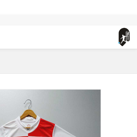
صفحه اصلی
لباس اول کرواسی (ورژن هوادار - طرح یورو 2024) به همراه شورت وزرشی