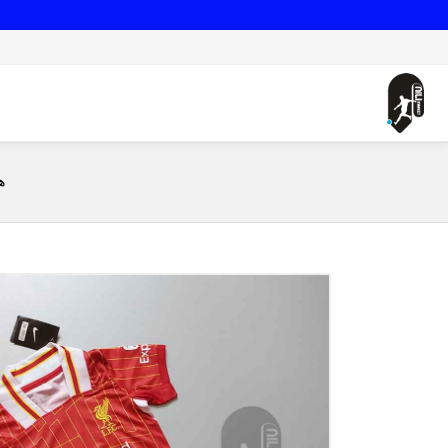
صفحه اصلی
لباس اول لیورپول - بچگانه (ورژن هوادار - فصل 24/25) به همراه شورت ورزشی
ه