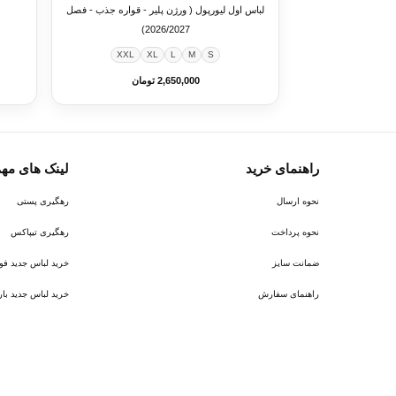
لباس اول لیورپول ( ورژن پلیر - قواره جذب - فصل
2026/2027)
XXL
XL
L
M
S
2,650,000 تومان
راهنمای خرید
لینک های مه
نحوه ارسال
رهگیری پستی
نحوه پرداخت
رهگیری تیپاکس
ضمانت سایز
خرید لباس جدید فوتبال ر
راهنمای سفارش
خرید لباس جدید بارسلونا 6
پیام در روبیکا