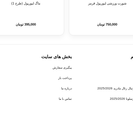
شورت ورزشی لیورپول قرمز
ماگ لیورپول (طرح 1)
750,000 تومان
395,000 تومان
م
بخش های سایت
پیگیری سفارش
پرداخت باز
ئال مادرید 2025/2026
درباره ما
2025/202
تماس با ما