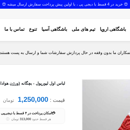
😍 خرید در 4 قسط با دیجی پی ، با اولین پیش پرداخت سفارش ارسال میشه 😍
باشگاهی اروپا
تیم های ملی
باشگاهی آسیا
تنوع
تماس با ما
مکاران ما بدون وقفه در حال پردازش سفارشات شما و ارسال به پست هستند.
لباس اول لیورپول - بچگانه (ورژن هوادار - فصل 24/25) به همر
1,250,000
قیمت :
تومان
💳
امکان پرداخت در ۴ قسط با دیجی‌پی
هر قسط حدود
313,000
تومان
ⓘ