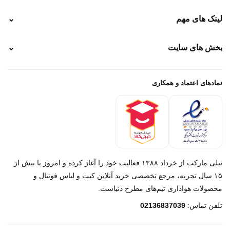
نحوه ارسال
لینک های مهم
⌄
نحوه پرداخت
ضمانت سایز
رهگیری پستی
بخش های سایت
⌄
رهگیری تیپاکس
راهنمای سفارش
پیگیری سفارش
خرید لباس جدید فوتبال رئال مادرید 2025/2026
پرداخت باز
خرید لباس جدید بارسلونا 2025/2026
نمادهای اعتماد و همکاری
درباره ما
تماس با ما
نیلی مارکت از خرداد ۱۳۸۸ فعالیت خود را آغاز کرده و امروز با بیش از
۱۵ سال تجربه، مرجع تخصصی خرید آنلاین کیت و لباس فوتبال و
محصولات هواداری تیم‌های مطرح دنیاست.
پیام در روبیکا
تلفن تماس:
02136837039
پشتیبانی روبیکا‌